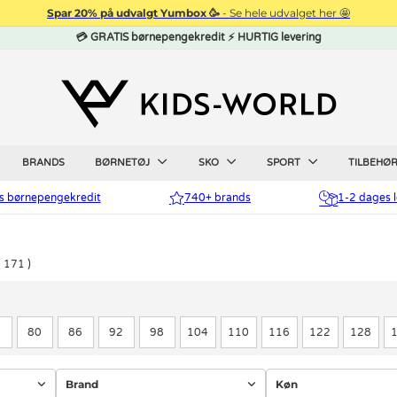
Spar 20% på udvalgt Yumbox 🥳
- Se hele udvalget her 🤩
💳 GRATIS børnepengekredit ⚡ HURTIG levering
BRANDS
BØRNETØJ
SKO
SPORT
TILBEHØ
is børnepengekredit
740+ brands
1-2 dages l
171
4
80
86
92
98
104
110
116
122
128
Brand
Køn