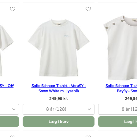
SY - Off
Sofie Schnoor T-shirt - VeraSY -
Sofie Schnoor T-sh
Snow White m. Lyseblå
BaySy - Sn
249,95 kr.
249,95
8 år (128)
8 år (1
Læg i kurv
Læg i 