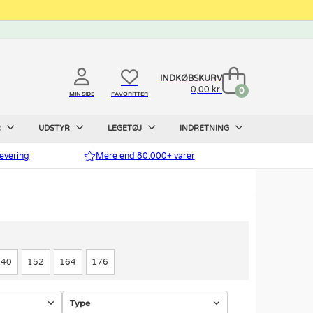
INDKØBSKURV
0,00 kr.
0
MIN SIDE
FAVORITTER
R
UDSTYR
LEGETØJ
INDRETNING
evering
Mere end 80.000+ varer
140
152
164
176
Type