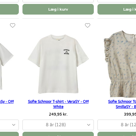
Læg i kurv
Læg i 
aSy - Off
Sofie Schnoor T-shirt - VeraSY - Off
Sofie Schnoor To
White
SmillaSY -
249,95 kr.
399,95
8 år (128)
8 år (1