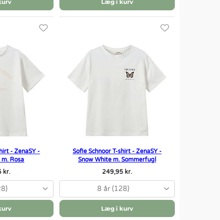
kurv
Læg i kurv
hirt - ZenaSY -
Sofie Schnoor T-shirt - ZenaSY -
 m. Rosa
Snow White m. Sommerfugl
 kr.
249,95 kr.
28)
8 år (128)
kurv
Læg i kurv