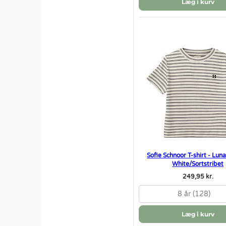
Læg i kurv
Sofie Schnoor T-shirt - Lun
White/Sortstribet
249,95 kr.
8 år (128)
Læg i kurv