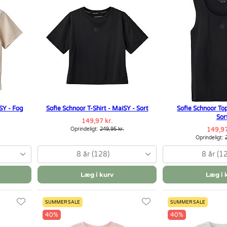
aSY - Fog
Sofie Schnoor T-Shirt - MaiSY - Sort
Sofie Schnoor To
Sor
149,97 kr.
Oprindeligt:
249,95 kr.
149,97
Oprindeligt:
8 år (128)
8 år (1
Læg i kurv
Læg i 
SUMMER SALE
SUMMER SALE
40%
40%