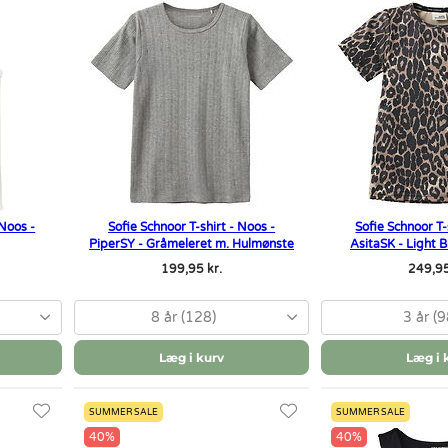
 Noos -
Sofie Schnoor T-shirt - Noos -
Sofie Schnoor T-
PiperSY - Gråmeleret m. Hulmønste
AsitaSK - Light
199,95 kr.
249,95
8 år (128)
3 år (9
Læg i kurv
Læg i 
SUMMER SALE
SUMMER SALE
40%
40%