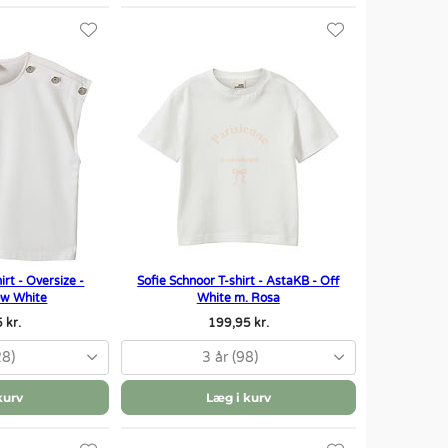
irt - Oversize -
Sofie Schnoor T-shirt - AstaKB - Off
ow White
White m. Rosa
 kr.
199,95 kr.
28)
3 år (98)
kurv
Læg i kurv