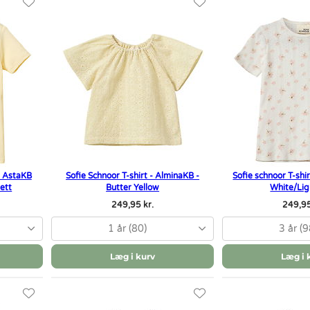
 - AstaKB
Sofie Schnoor T-shirt - AlminaKB -
Sofie schnoor T-shir
lett
Butter Yellow
White/Lig
249,95 kr.
249,95
1 år (80)
3 år (9
Læg i kurv
Læg i 