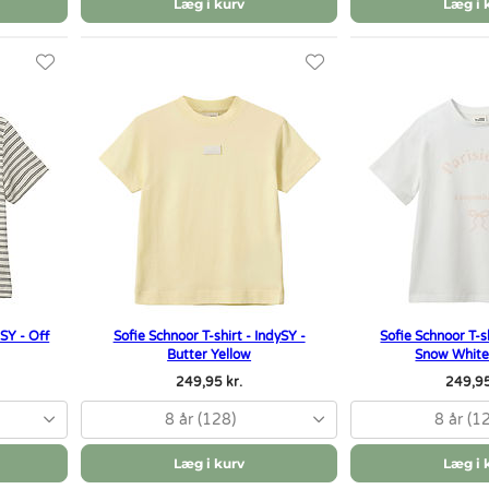
Læg i kurv
Læg i 
aSY - Off
Sofie Schnoor T-shirt - IndySY -
Sofie Schnoor T-s
Butter Yellow
Snow White
249,95 kr.
249,95
8 år (128)
8 år (1
Læg i kurv
Læg i 