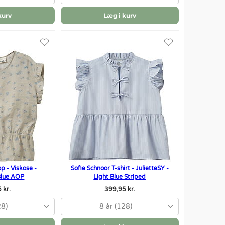
kurv
Læg i kurv
p - Viskose -
Sofie Schnoor T-shirt - JulietteSY -
 Blue AOP
Light Blue Striped
 kr.
399,95 kr.
28)
8 år (128)