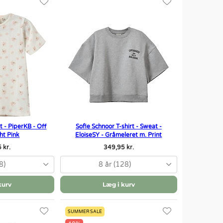
t - PiperKB - Off
Sofie Schnoor T-shirt - Sweat -
ht Pink
EloiseSY - Gråmeleret m. Print
 kr.
349,95 kr.
8)
8 år (128)
kurv
Læg i kurv
SUMMER SALE