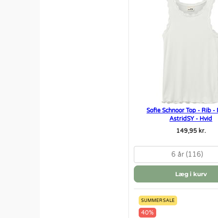
Sofie Schnoor Top - Rib -
AstridSY - Hvid
149,95 kr.
6 år (116)
Læg i kurv
SUMMER SALE
40%