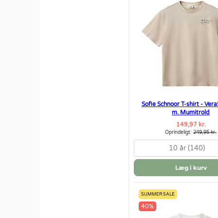
Sofie Schnoor T-shirt - Ver
m. Mumitrold
149,97 kr.
Oprindeligt:
249,95 kr.
10 år (140)
Læg i kurv
SUMMER SALE
40%