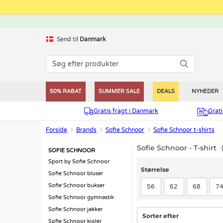
Send til
Danmark
50% RABAT
SUMMER SALE
DEALS
NYHEDER
Gratis fragt i Danmark
Grat
Forside
Brands
Sofie Schnoor
Sofie Schnoor t-shirts
Sofie Schnoor - T-shirt
SOFIE SCHNOOR
Sport by Sofie Schnoor
Størrelse
Størrelse
Sofie Schnoor bluser
Sofie Schnoor bukser
56
62
68
7
Sofie Schnoor gymnastik
Sofie Schnoor jakker
Sorter efter
Sofie Schnoor kjoler