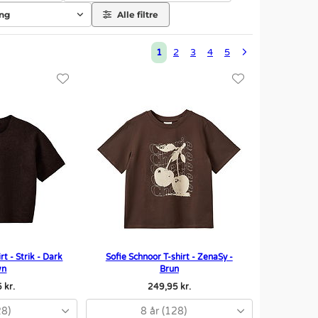
ing
Alle filtre
1
2
3
4
5
rt - Strik - Dark
Sofie Schnoor T-shirt - ZenaSy -
wn
Brun
 kr.
249,95 kr.
28)
8 år (128)