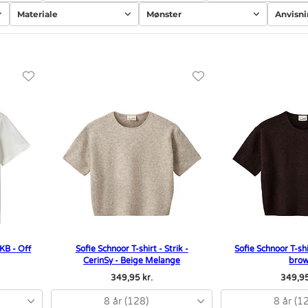
Materiale
Mønster
Anvisn
aKB - Off
Sofie Schnoor T-shirt - Strik -
Sofie Schnoor T-shi
CerinSy - Beige Melange
bro
349,95 kr.
349,95
8 år (128)
8 år (1