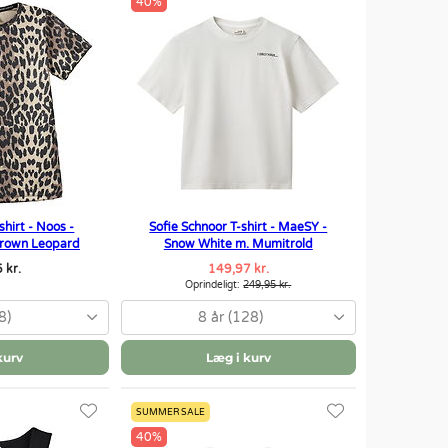
40%
shirt - Noos -
Sofie Schnoor T-shirt - MaeSY -
 Brown Leopard
Snow White m. Mumitrold
 kr.
149,97 kr.
Oprindeligt:
249,95 kr.
8)
8 år (128)
kurv
Læg i kurv
SUMMER SALE
40%