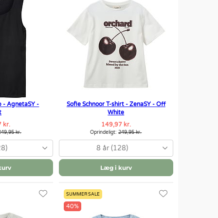
p - AgnetaSY -
Sofie Schnoor T-shirt - ZenaSY - Off
t
White
 kr.
149,97 kr.
249,95 kr.
Oprindeligt:
249,95 kr.
28)
8 år (128)
kurv
Læg i kurv
SUMMER SALE
40%