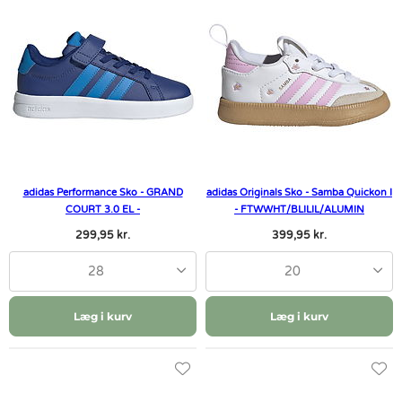
adidas Performance Sko - GRAND
adidas Originals Sko - Samba Quickon I
COURT 3.0 EL -
- FTWWHT/BLILIL/ALUMIN
MYSINK/LURABL/MYSI
299,95 kr.
399,95 kr.
28
20
Læg i kurv
Læg i kurv