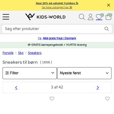
Spar 20% på udvalgt Yumbox 🥳
Se hele udvalget her 🤩
0
0
Altid gratis fragt i Danmark
💳 GRATIS børnepengekredit ⚡ HURTIG levering
Forside
Sko
Sneakers
Sneakers til børn
1656
Filter
3 af 42