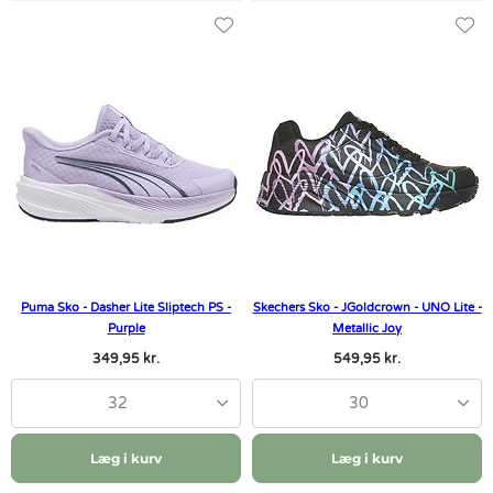
Puma Sko - Dasher Lite Sliptech PS -
Skechers Sko - JGoldcrown - UNO Lite -
Purple
Metallic Joy
349,95 kr.
549,95 kr.
32
30
Læg i kurv
Læg i kurv