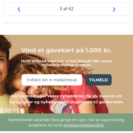
3 af 42
Vind et gavekort på 1.000 kr.
Hver måned trækker vi lod blandt alle vores
nyhedsbrevsmodtagere.
TILMELD
Når du modtager vores nyhedsbrev, får du besked om
kampagner og nyheder samt inspiration til garderoben.
Nyhedsbrevet udsendes flere gange om ugen. Ved at registrere dig,
accepterer du vores
databeskyttelsespolitik
.