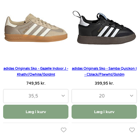
adidas Originals Sko - Gazelle Indoor J -
adidas Originals Sko - Samba Quickon I
Khathr/Owhite/Goldmt
- Cblack/Ftwwht/Goldm
749,95 kr.
399,95 kr.
35,5
20
Læg i kurv
Læg i kurv