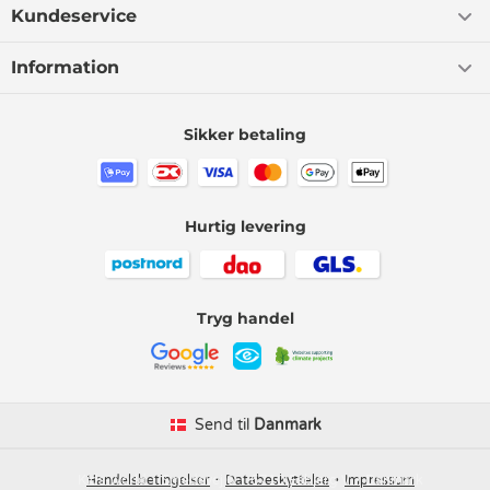
Kundeservice
Information
Sikker betaling
Hurtig levering
Tryg handel
Send til
Danmark
Kids-world
Handelsbetingelser
Smedevej 6
Databeskyttelse
6710 Esbjerg V
Impressum
Danmark