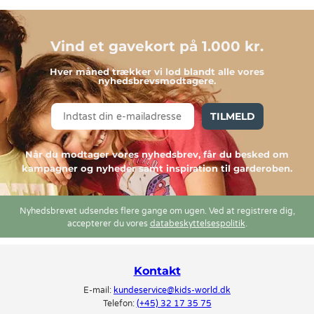
Vind et gavekort på 1.000 kr.
Hver måned trækker vi lod blandt alle vores
nyhedsbrevsmodtagere.
TILMELD
Når du modtager vores nyhedsbrev, får du besked om
kampagner og nyheder samt inspiration til garderoben.
Nyhedsbrevet udsendes flere gange om ugen. Ved at registrere dig,
accepterer du vores
databeskyttelsespolitik
.
Kontakt
E-mail:
kundeservice@kids-world.dk
Telefon:
(+45) 32 17 35 75