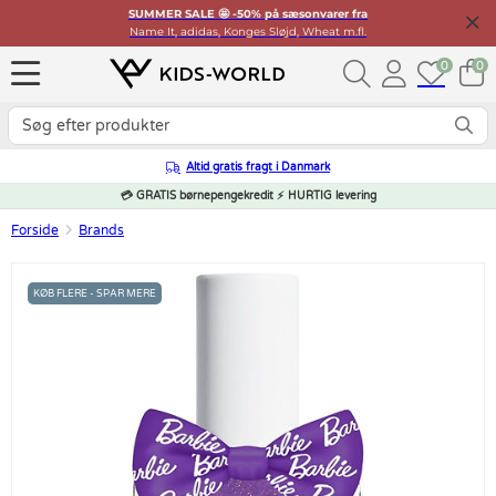
SUMMER SALE 🤩 -50% på sæsonvarer fra
Name It, adidas, Konges Sløjd, Wheat m.fl.
0
0
Altid gratis fragt i Danmark
💳 GRATIS børnepengekredit ⚡ HURTIG levering
Forside
Brands
KØB FLERE - SPAR MERE