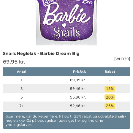
Snails Neglelak - Barbie Dream Big
[WH339]
69,95 kr.
Antal
Pris/stk
Rabat
1
69,95 kr.
-
3
59,46 kr.
15
5
55,96 kr.
20
7
52,46 kr.
25
Spar mere, når du køber flere. Få op til 25% rabat på udvalgte Snails-
neglelakke. Gå på opdagelse i udvalget
her
og find dine
yndlingsfarver.