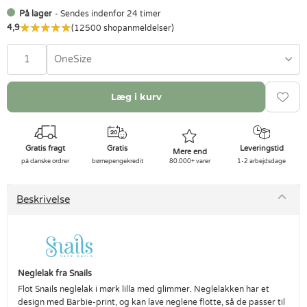
På lager
- Sendes indenfor 24 timer
4,9
(12500 shopanmeldelser)
OneSize
Læg i kurv
Gratis fragt
Gratis
Leveringstid
Mere end
på danske ordrer
børnepengekredit
80.000+ varer
1-2 arbejdsdage
Beskrivelse
Neglelak fra Snails
Flot Snails neglelak i mørk lilla med glimmer. Neglelakken har et
design med Barbie-print, og kan lave neglene flotte, så de passer til