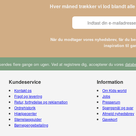
Hver måned trækker vi lod blandt al
Når du modtager vores nyhedsbrev, får du 
inspiration til g
endes flere gange om ugen. Ved at registrere dig, accepterer du vores
databe
Kundeservice
Information
Kontakt os
Om Kids-world
Fragt og levering
Jobs
Retur, fortrydelse og reklamation
Presserum
Ordrehistorik
Spørgsmål og svar
Hjælpecenter
Afmeld nyhedsbrev
Størrelsesguider
Gavekort
Børnepengebetaling