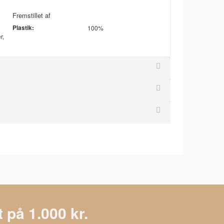
Fremstillet af
Plastik:
100%
r,
 på 1.000 kr.