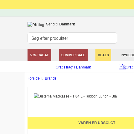
Send til
Danmark
50% RABAT
SUMMER SALE
DEALS
NYHED
Gratis fragt i Danmark
Grat
Forside
Brands
VAREN ER UDSOLGT