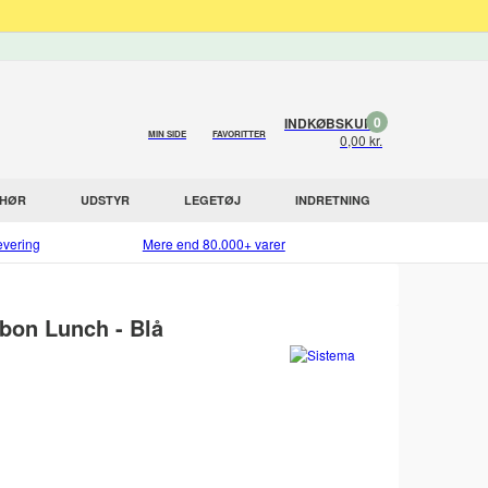
0
INDKØBSKURV
MIN SIDE
FAVORITTER
0,00 kr.
EHØR
UDSTYR
LEGETØJ
INDRETNING
evering
Mere end 80.000+ varer
bbon Lunch - Blå