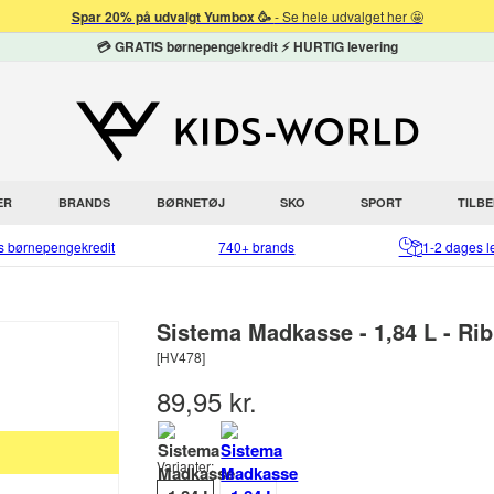
Spar 20% på udvalgt Yumbox 🥳
- Se hele udvalget her 🤩
💳 GRATIS børnepengekredit ⚡ HURTIG levering
ER
BRANDS
BØRNETØJ
SKO
SPORT
TILB
is børnepengekredit
740+ brands
1-2 dages l
Sistema Madkasse - 1,84 L - Ri
[HV478]
89,95 kr.
Varianter: