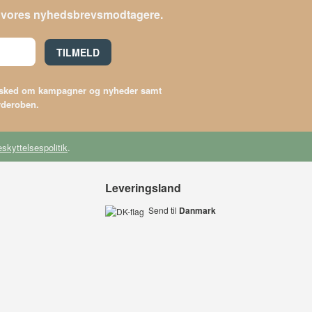
le vores nyhedsbrevsmodtagere.
TILMELD
besked om kampagner og nyheder samt
arderoben.
skyttelsespolitik
.
Leveringsland
Send til
Danmark