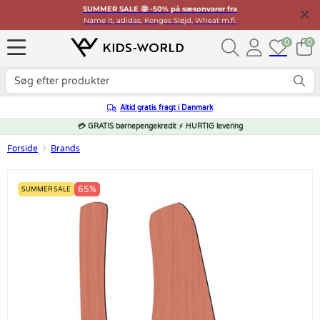
SUMMER SALE 🤩 -50% på sæsonvarer fra
Name It, adidas, Konges Sløjd, Wheat m.fl.
0
0
Altid gratis fragt i Danmark
💳 GRATIS børnepengekredit ⚡ HURTIG levering
Forside
Brands
65%
SUMMER SALE