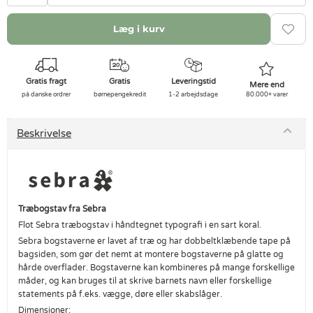
Læg i kurv
Gratis fragt
Gratis
Leveringstid
Mere end
på danske ordrer
børnepengekredit
1-2 arbejdsdage
80.000+ varer
Beskrivelse
Træbogstav fra Sebra
Flot Sebra træbogstav i håndtegnet typografi i en sart koral.
Sebra bogstaverne er lavet af træ og har dobbeltklæbende tape på
bagsiden, som gør det nemt at montere bogstaverne på glatte og
hårde overflader. Bogstaverne kan kombineres på mange forskellige
måder, og kan bruges til at skrive barnets navn eller forskellige
statements på f.eks. vægge, døre eller skabslåger.
Dimensioner: