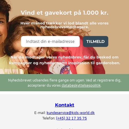
Vind et gavekort på 1.000 kr.
Hver måned trækker vi lod blandt alle vores
nyhedsbrevsmodtagere.
TILMELD
Når du modtager vores nyhedsbrev, får du besked om
kampagner og nyheder samt inspiration til garderoben.
Nyhedsbrevet udsendes flere gange om ugen. Ved at registrere dig,
accepterer du vores
databeskyttelsespolitik
.
Kontakt
E-mail:
kundeservice@kids-world.dk
Telefon:
(+45) 32 17 35 75