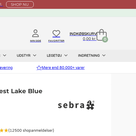
l.
SHOP NU
INDKØBSKURV
0,00 kr.
0
MIN SIDE
FAVORITTER
R
UDSTYR
LEGETØJ
INDRETNING
evering
Mere end 80.000+ varer
rest Lake Blue
(12500 shopanmeldelser)