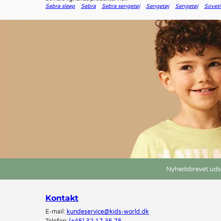
Sebra sleep
Sebra
Sebra sengetøj
Sengetøj
Sengetøj
Sovet
Nyhedsbrevet udse
Kontakt
E-mail:
kundeservice@kids-world.dk