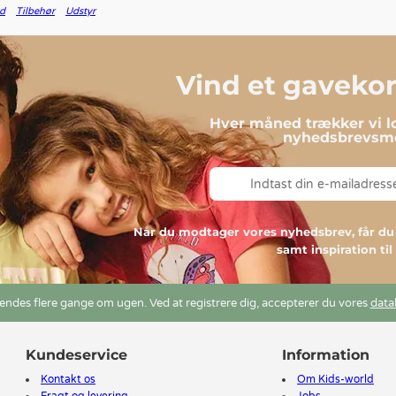
id
Tilbehør
Udstyr
Vind et gavekort
Hver måned trækker vi lo
nyhedsbrevsmo
Når du modtager vores nyhedsbrev, får 
samt inspiration ti
ndes flere gange om ugen. Ved at registrere dig, accepterer du vores
data
Kundeservice
Information
Kontakt os
Om Kids-world