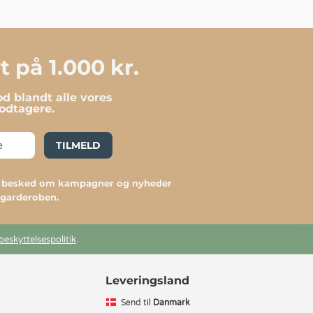
 på 1.000 kr.
d blandt alle vores
dtagere.
TILMELD
du besked om kampagner og nyheder
l garderoben.
beskyttelsespolitik
.
Leveringsland
Send til
Danmark