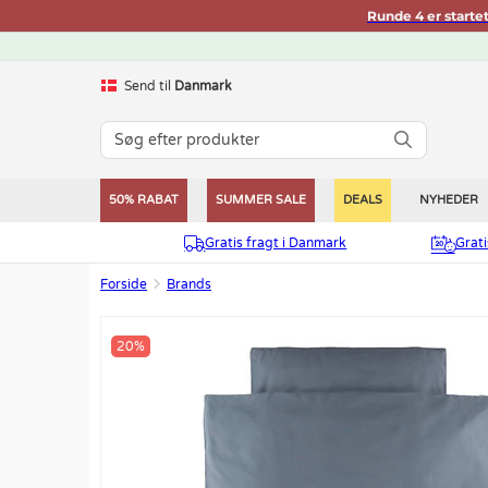
Runde 4 er starte
Send til
Danmark
50% RABAT
SUMMER SALE
DEALS
NYHEDER
Gratis fragt i Danmark
Grat
Forside
Brands
20%