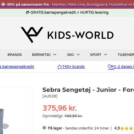
t 🤩 -50% på sæsonvarer fra
- MarMar, Mikk-Line, Bundgaard, Huttelihut m.f
💳 GRATIS børnepengekredit ⚡ HURTIG levering
BRANDS
BØRNETØJ
SKO
SPORT
TILBEHØ
is børnepengekredit
740+ brands
1-2 dages l
Sebra Sengetøj - Junior - Fo
[AU539]
375,96 kr.
Oprindeligt:
469,95 kr.
På lager
- Sendes indenfor 24 timer
4,9