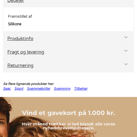
Detaljer
Fremstillet af
Silikone
Produktinfo
Fragt og levering
Returnering
Se flere lignende produkter her:
Seac
Sport
Svømmebriller
Svømning
Tilbehør
Vind et gavekort på 1.000 kr.
Hver måned trækker vi lod blandt alle vores
nyhedsbrevsmodtagere.