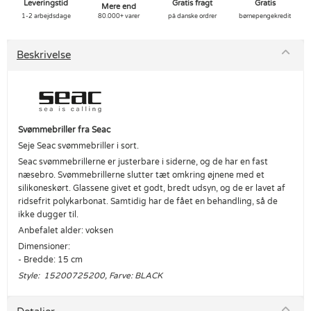
Leveringstid
Gratis fragt
Gratis
Mere end
1-2 arbejdsdage
80.000+ varer
på danske ordrer
børnepengekredit
Beskrivelse
Svømmebriller fra Seac
Seje Seac svømmebriller i sort.
Seac svømmebrillerne er justerbare i siderne, og de har en fast
næsebro. Svømmebrillerne slutter tæt omkring øjnene med et
silikoneskørt. Glassene givet et godt, bredt udsyn, og de er lavet af
ridsefrit polykarbonat. Samtidig har de fået en behandling, så de
ikke dugger til.
Anbefalet alder: voksen
Dimensioner:
- Bredde: 15 cm
Style: 15200725200, Farve: BLACK