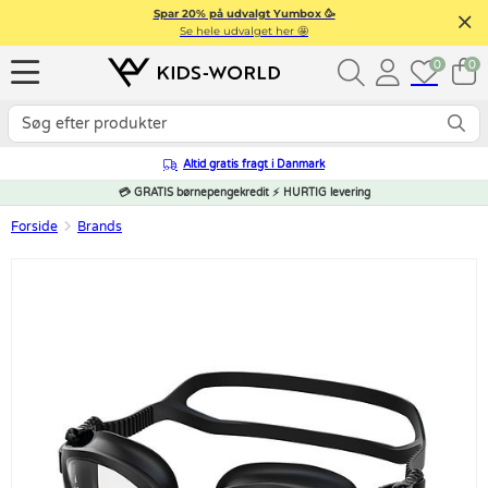
Spar 20% på udvalgt Yumbox 🥳
Se hele udvalget her 🤩
0
0
Altid gratis fragt i Danmark
💳 GRATIS børnepengekredit ⚡ HURTIG levering
Forside
Brands