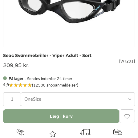
Seac Svømmebriller - Viper Adult - Sort
[WT291]
209,95 kr.
På lager
- Sendes indenfor 24 timer
4,9
(12500 shopanmeldelser)
OneSize
Læg i kurv