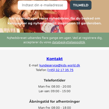
TILMELD
Når du modtager vores nyhedsbrev, får du besked om
kampagner og nyheder samt inspiration til garderoben.
Nyhedsbrevet udsendes flere gange om ugen. Ved at registrere dig,
accepterer du vores
databeskyttelsespolitik
.
Kontakt
E-mail:
kundeservice@kids-world.dk
Telefon:
(+45) 32 17 35 75
Telefontider
Man-fre:
08:00 - 20:00
Lør-søn:
09:00 - 15:00
Man-fre:
08:00 - 18:00