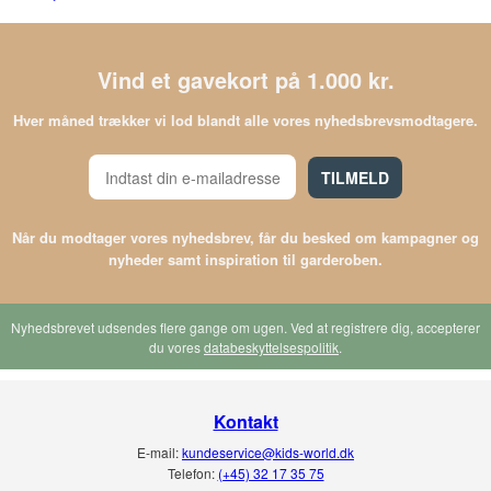
Vind et gavekort på 1.000 kr.
Hver måned trækker vi lod blandt alle vores nyhedsbrevsmodtagere.
TILMELD
Når du modtager vores nyhedsbrev, får du besked om kampagner og
nyheder samt inspiration til garderoben.
Nyhedsbrevet udsendes flere gange om ugen. Ved at registrere dig, accepterer
du vores
databeskyttelsespolitik
.
Kontakt
E-mail:
kundeservice@kids-world.dk
Telefon:
(+45) 32 17 35 75