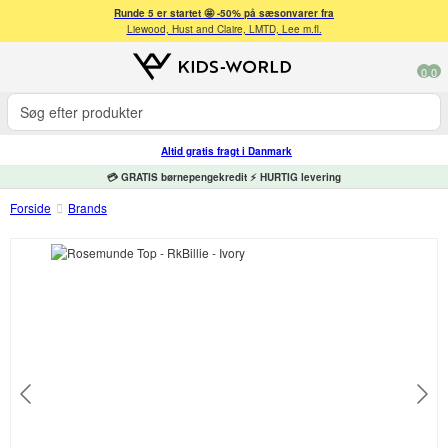
Runde 5 er startet 🤩 -50% på sæsonvarer fra
Liewood, Hust and Claire, LMTD, Lee m.fl.
0
0
Altid gratis fragt i Danmark
💳 GRATIS børnepengekredit ⚡ HURTIG levering
Forside
Brands