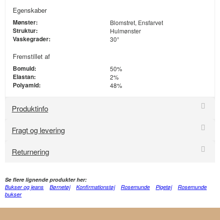
Egenskaber
Mønster:
Blomstret, Ensfarvet
Struktur:
Hulmønster
Vaskegrader:
30°
Fremstillet af
Bomuld:
50%
Elastan:
2%
Polyamid:
48%
Produktinfo
Fragt og levering
Returnering
Se flere lignende produkter her:
Bukser og jeans
Børnetøj
Konfirmationstøj
Rosemunde
Pigetøj
Rosemunde
bukser