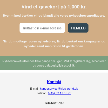
Vind et gavekort på 1.000 kr.
Hver måned trækker vi lod blandt alle vores nyhedsbrevsmodtagere.
TILMELD
Når du modtager vores nyhedsbrev, får du besked om kampagner og
nyheder samt inspiration til garderoben.
Nyhedsbrevet udsendes flere gange om ugen. Ved at registrere dig, accepterer
du vores
databeskyttelsespolitik
.
Kontakt
E-mail:
kundeservice@kids-world.dk
Telefon:
(+45) 32 17 35 75
Telefontider