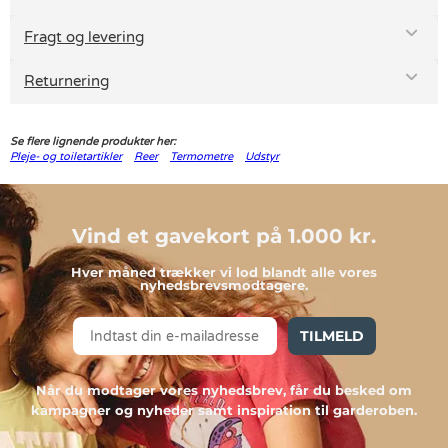
Fragt og levering
Returnering
Se flere lignende produkter her:
Pleje- og toiletartikler
Reer
Termometre
Udstyr
Vind et gavekort på 1.000 kr.
Hver måned trækker vi lod blandt alle vores
nyhedsbrevsmodtagere.
TILMELD
Når du modtager vores nyhedsbrev, får du besked om
kampagner og nyheder samt inspiration til garderoben.