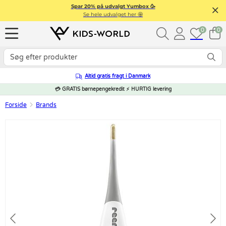
Spar 20% på udvalgt Yumbox 🥳
Se hele udvalget her 🤩
0
0
Altid gratis fragt i Danmark
💳 GRATIS børnepengekredit ⚡ HURTIG levering
Forside
Brands