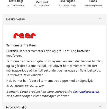
Gratis fragt
Leveringstid
Gratis
Mere end
på danske ordrer
80.000+ varer
1-2 arbejdsdage
børnepengekredit
Beskrivelse
Termometer fra Reer
Praktisk Reer termometer i hvid og grå. Et etui og batterier
medfølger.
Termometret har et digitalt display med en knap der tænder for det,
og så går det automatisk ud. Derudover har termometret en kort
målingsperiode på kun 10 sekunder, og har også en fleksibel spids.
Termometeret er vandtæt.
Hvis barnet har feber vil termometret bippe med en signallyd.
Style: RE98122, Farve: NC
Bemærk: Dette produkt kan være undtaget fra
fortrydelsesretten
,
hvis plomberingen eller emballagen er brudt.
Produktinfo