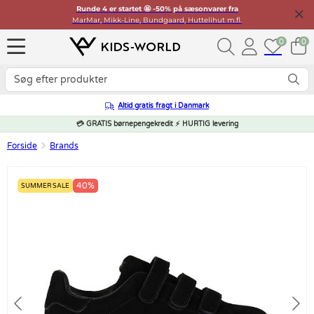
Runde 4 er startet 🤩 -50% på sæsonvarer fra
MarMar, Mikk-Line, Bundgaard, Huttelihut m.fl.
0
0
Altid gratis fragt i Danmark
💳 GRATIS børnepengekredit ⚡ HURTIG levering
Forside
Brands
40%
SUMMER SALE