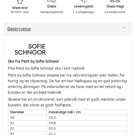
Gratis
Leveringstid
Gratis fragt
Mere end
80.000+ varer
børnepengekredit
1-2 arbejdsdage
på danske ordrer
Beskrivelse
Sko fra Petit by Sofie Schnoor
Fine Petit by Sofie Schnoor sko i sort ruskind.
Petit by Sofie Schnoor skoene har tre velcrostropper over foden, for
hurtig og let tilpasning. De har en fast hælkappe og en god polstring
omkring åbningen. På indersiden er de foret med en let tekstil og i
bunden er der en blød indersål.
Skoene har en struktureret, sort ydersål med et godt mønster under
bunden, der sikrer et godt fodfæste.
Størrelse
Indvendige mål i cm:
30
19,3
31
19,8
32
20,5
33
21,1