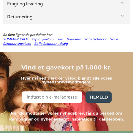
Fragt og levering
Returnering
Se flere lignende produkter her:
SUMMER SALE
Slip-on/velcro
Sko
Sneakers
Sofie Schnoor
Sofie
Schnoor sneakers
Sofie Schnoor udsalg
Vind et gavekort på 1.000 kr.
Hver måned trækker vi lod blandt alle vores
nyhedsbrevsmodtagere.
TILMELD
Når du modtager vores nyhedsbrev, får du besked om
kampagner og nyheder samt inspiration til garderoben.