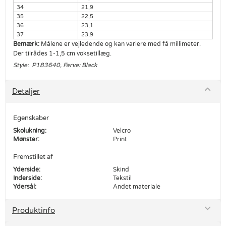
34
21,9
35
22,5
36
23,1
37
23,9
Bemærk:
Målene er vejledende og kan variere med få millimeter.
Der tilrådes 1-1,5 cm voksetillæg.
Style: P183640, Farve: Black
Detaljer
Egenskaber
Skolukning:
Velcro
Mønster:
Print
Fremstillet af
Yderside:
Skind
Inderside:
Tekstil
Ydersål:
Andet materiale
Produktinfo