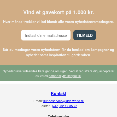
Vind et gavekort på 1.000 kr.
Hver måned trækker vi lod blandt alle vores nyhedsbrevsmodtagere.
TILMELD
Når du modtager vores nyhedsbrev, får du besked om kampagner og
nyheder samt inspiration til garderoben.
Nyhedsbrevet udsendes flere gange om ugen. Ved at registrere dig, accepterer
du vores
databeskyttelsespolitik
.
Kontakt
E-mail:
kundeservice@kids-world.dk
Telefon:
(+45) 32 17 35 75
Telefontider