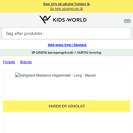
Spar 20% på udvalgt Yumbox 🥳
Se hele udvalget her 🤩
0
0
Altid gratis fragt i Danmark
💳 GRATIS børnepengekredit ⚡ HURTIG levering
Forside
Brands
VAREN ER UDSOLGT