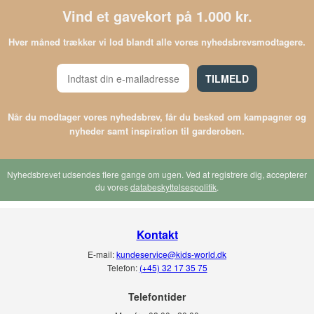
Vind et gavekort på 1.000 kr.
Hver måned trækker vi lod blandt alle vores nyhedsbrevsmodtagere.
TILMELD
Når du modtager vores nyhedsbrev, får du besked om kampagner og
nyheder samt inspiration til garderoben.
Nyhedsbrevet udsendes flere gange om ugen. Ved at registrere dig, accepterer
du vores
databeskyttelsespolitik
.
Kontakt
E-mail:
kundeservice@kids-world.dk
Telefon:
(+45) 32 17 35 75
Telefontider