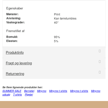
Egenskaber
Mønster:
Print
Anvisning:
Kan tørretumbles
Vaskegrader:
40°
Fremstillet af
Bomuld:
95%
Elastan:
5%
Produktinfo
Fragt og levering
Returnering
Se flere lignende produkter her:
SUMMER SALE
Børnetøj
Minymo
Minymo t-shirts
Minymo t-shirts
Minymo
udsalg
T-shirts
Pigetøj