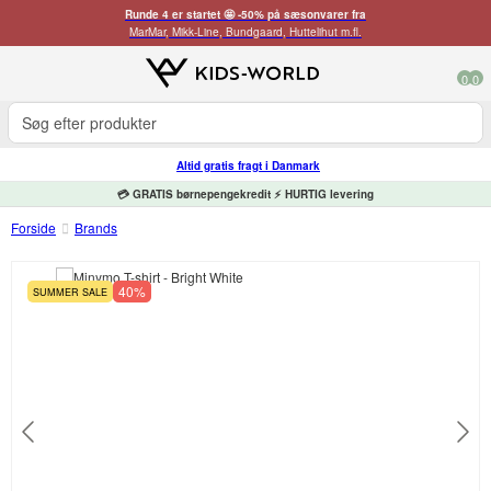
Runde 4 er startet 🤩 -50% på sæsonvarer fra
MarMar, Mikk-Line, Bundgaard, Huttelihut m.fl.
0
0
Altid gratis fragt i Danmark
💳 GRATIS børnepengekredit ⚡ HURTIG levering
Forside
Brands
40%
SUMMER SALE