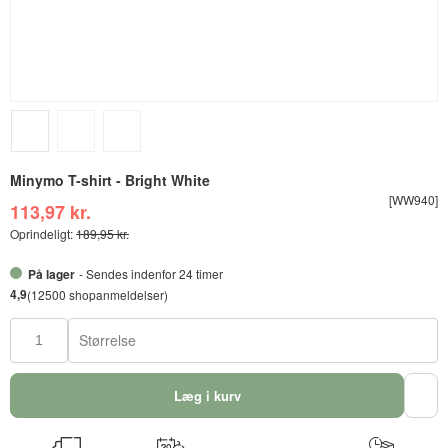
Minymo T-shirt - Bright White
[WW940]
113,97 kr.
Oprindeligt:
189,95 kr.
På lager
- Sendes indenfor 24 timer
4,9
(12500 shopanmeldelser)
Størrelse
Læg i kurv