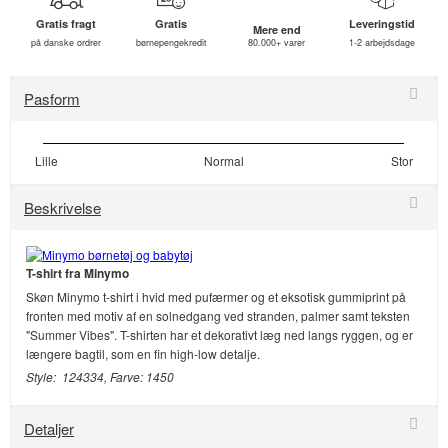
Gratis fragt
Gratis
Leveringstid
Mere end
på danske ordrer
børnepengekredit
80.000+ varer
1-2 arbejdsdage
Pasform
Lille
Normal
Stor
Beskrivelse
T-shirt fra Minymo
Skøn Minymo t-shirt i hvid med pufærmer og et eksotisk gummiprint på
fronten med motiv af en solnedgang ved stranden, palmer samt teksten
"Summer Vibes". T-shirten har et dekorativt læg ned langs ryggen, og er
længere bagtil, som en fin high-low detalje.
Style: 124334, Farve: 1450
Detaljer