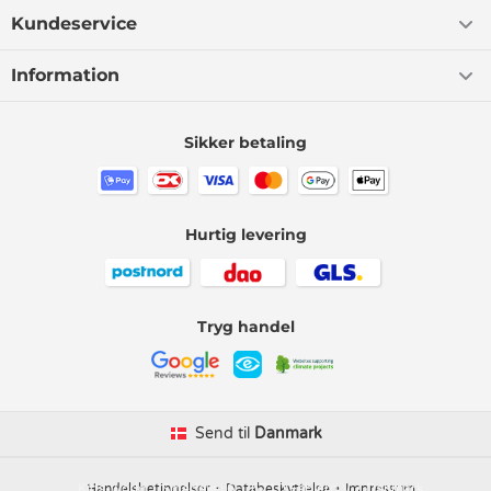
Kundeservice
Information
Sikker betaling
Hurtig levering
Tryg handel
Send til
Danmark
Kids-world
Handelsbetingelser
Smedevej 6
Databeskyttelse
6710 Esbjerg V
Impressum
Danmark