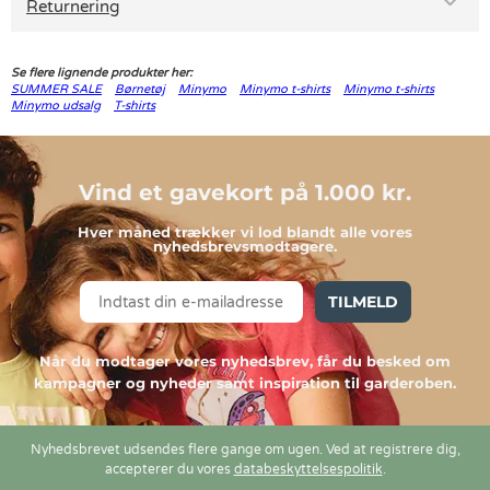
Returnering
Se flere lignende produkter her:
SUMMER SALE
Børnetøj
Minymo
Minymo t-shirts
Minymo t-shirts
Minymo udsalg
T-shirts
Vind et gavekort på 1.000 kr.
Hver måned trækker vi lod blandt alle vores
nyhedsbrevsmodtagere.
TILMELD
Når du modtager vores nyhedsbrev, får du besked om
kampagner og nyheder samt inspiration til garderoben.
Nyhedsbrevet udsendes flere gange om ugen. Ved at registrere dig,
accepterer du vores
databeskyttelsespolitik
.