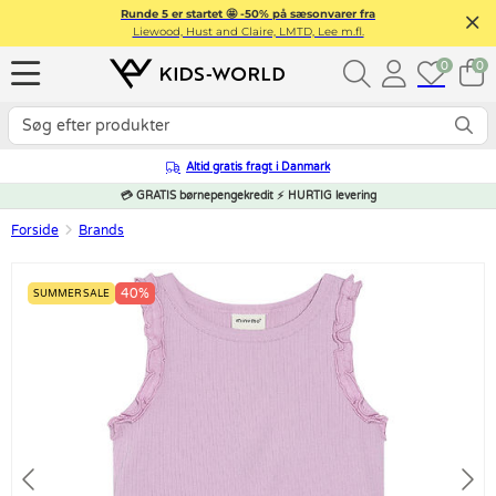
Runde 5 er startet 🤩 -50% på sæsonvarer fra
Liewood, Hust and Claire, LMTD, Lee m.fl.
0
0
Altid gratis fragt i Danmark
💳 GRATIS børnepengekredit ⚡ HURTIG levering
Forside
Brands
40%
SUMMER SALE