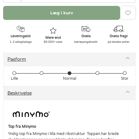
Læg i kurv
Leveringstid
Gratis
Gratis fragt
Mere end
1-2 arbejdsdage
80.000+ varer
børnepengekredit
på danske ordrer
Pasform
Lille
Normal
Stor
Beskrivelse
Top fra Minymo
Yndig top fra Minymo i lilla med ribstruktur. Toppen har brede