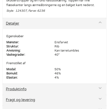
skulderstropper og en rund halsudskæring. Toppen har fine
flæsekanter langs ærmeåbningerne og en bølget kant nederst.
Style: 124307, Farve: 6236
Detaljer
Egenskaber
Mønster:
Ensfarvet
Struktur:
Rib
Anvisning:
Kan tørretumbles
Vaskegrader:
40°
Fremstillet af
Modal:
50%
Bomuld:
46%
Elastan:
4%
Produktinfo
Fragt og levering