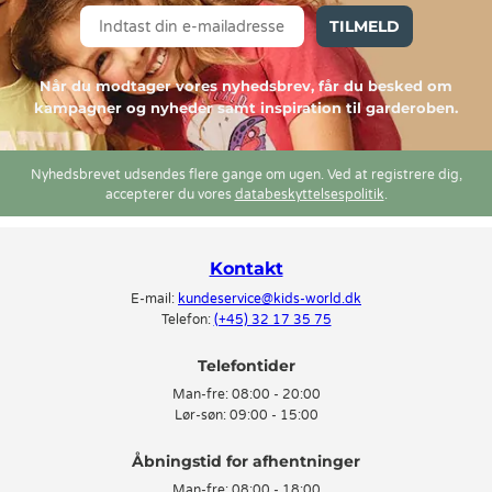
TILMELD
Når du modtager vores nyhedsbrev, får du besked om
kampagner og nyheder samt inspiration til garderoben.
Nyhedsbrevet udsendes flere gange om ugen. Ved at registrere dig,
accepterer du vores
databeskyttelsespolitik
.
Kontakt
E-mail:
kundeservice@kids-world.dk
Telefon:
(+45) 32 17 35 75
Telefontider
Man-fre:
08:00 - 20:00
Lør-søn:
09:00 - 15:00
Man-fre:
08:00 - 18:00