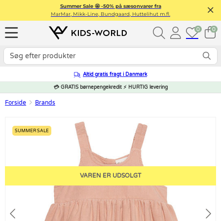
Summer Sale 🤩 -50% på sæsonvarer fra
MarMar, Mikk-Line, Bundgaard, Huttelihut m.fl.
0
0
Altid gratis fragt i Danmark
💳 GRATIS børnepengekredit ⚡ HURTIG levering
Forside
Brands
SUMMER SALE
VAREN ER UDSOLGT