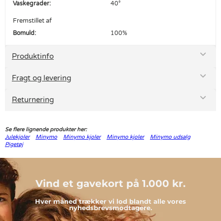
Vaskegrader:
40°
Fremstillet af
Bomuld:
100%
Produktinfo
Fragt og levering
Returnering
Se flere lignende produkter her:
Julekjoler
Minymo
Minymo kjoler
Minymo kjoler
Minymo udsalg
Pigetøj
Vind et gavekort på 1.000 kr.
Hver måned trækker vi lod blandt alle vores
nyhedsbrevsmodtagere.