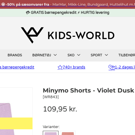
t 🤩 -50% på sæsonvarer fra
- MarMar, Mikk-Line, Bundgaard, Huttelihut m.f
💳 GRATIS børnepengekredit ⚡ HURTIG levering
BRANDS
BØRNETØJ
SKO
SPORT
TILBEHØ
is børnepengekredit
740+ brands
1-2 dages l
Minymo Shorts - Violet Dusk
[WR843]
109,95 kr.
Varianter: