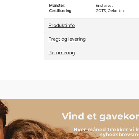
Mønster:
Ensfarvet
Certificering:
GOTS, Oeko-tex
Produktinfo
Fragt og levering
Returnering
Vind et gavekort
Hver måned trækker vi lo
nyhedsbrevsmo