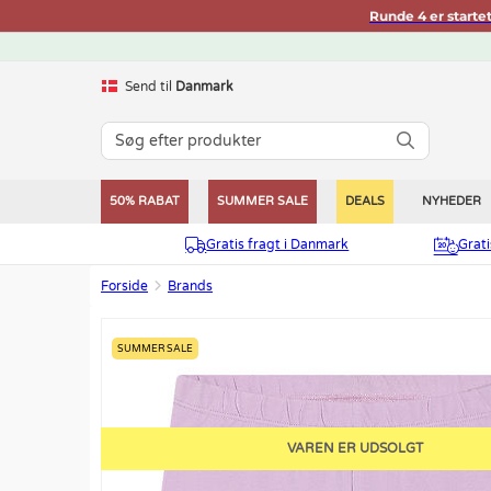
Runde 4 er starte
Send til
Danmark
50% RABAT
SUMMER SALE
DEALS
NYHEDER
Gratis fragt i Danmark
Grat
Forside
Brands
SUMMER SALE
VAREN ER UDSOLGT