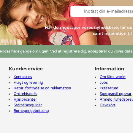
Når du modtager vores nyhedsbrev, får 
samt inspiration ti
ndes flere gange om ugen. Ved at registrere dig, accepterer du vores
data
Kundeservice
Information
Kontakt os
Om Kids-world
Fragt og levering
Jobs
Retur, fortrydelse og reklamation
Presserum
Ordrehistorik
Spørgsmål og svar
Hjælpecenter
Afmeld nyhedsbre
Størrelsesguider
Gavekort
Børnepengebetaling