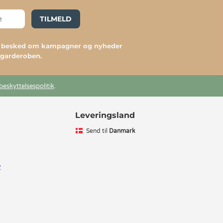
TILMELD
du besked om kampagner og nyheder
l garderoben.
beskyttelsespolitik
.
Leveringsland
Send til
Danmark
v