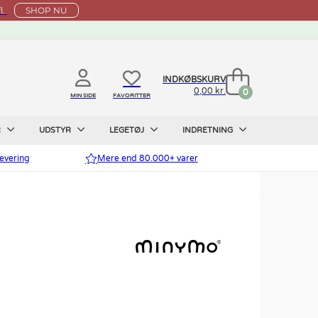
l.
SHOP NU
INDKØBSKURV
0,00 kr.
0
MIN SIDE
FAVORITTER
R
UDSTYR
LEGETØJ
INDRETNING
evering
Mere end 80.000+ varer