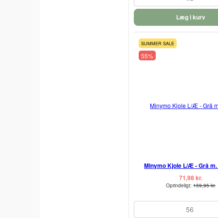
Læg i kurv
SUMMER SALE
55%
Minymo Kjole L/Æ - Grå m. 
71,98 kr.
Oprindeligt:
159,95 kr.
56