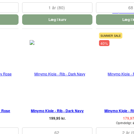
1 år (80)
68
Læg i kurv
Læg i 
SUMMER SALE
40%
y Rose
Minymo Kjole - Rib - Dark Navy
Minymo Kjole - Ri
199,95 kr.
179,97
Oprindeligt:
62
2 år (