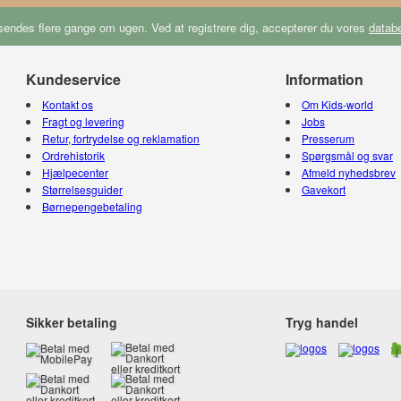
endes flere gange om ugen. Ved at registrere dig, accepterer du vores
databe
Kundeservice
Information
Kontakt os
Om Kids-world
Fragt og levering
Jobs
Retur, fortrydelse og reklamation
Presserum
Ordrehistorik
Spørgsmål og svar
Hjælpecenter
Afmeld nyhedsbrev
Størrelsesguider
Gavekort
Børnepengebetaling
Sikker betaling
Tryg handel