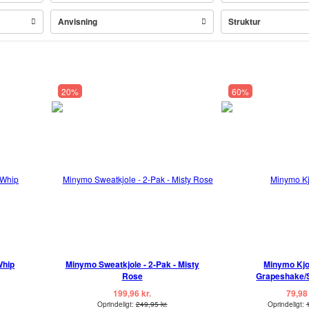
Anvisning
Struktur
20%
60%
Whip
Minymo Sweatkjole - 2-Pak - Misty
Minymo Kjol
Rose
Grapeshake/S
199,96 kr.
79,98 
Oprindeligt:
249,95 kr.
Oprindeligt: