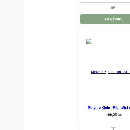
56
Læg i kurv
Minymo Kjole - Rib - Mist
199,95 kr.
62