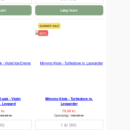
kurv
Læg i kurv
SUMMER SALE
60%
-pak - Violet
Minymo Kjole - Turtledove m.
. Leopard
Leoparder
 kr.
79,98 kr.
249,95 kr.
Oprindeligt:
199,95 kr.
80)
1 år (80)