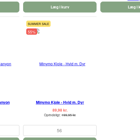
Læg i kurv
Læg i 
SUMMER SALE
55%
Canyon
Minymo Kjole - Hvid m. Dyr
89,98 kr.
Oprindeligt:
199,95 kr.
56