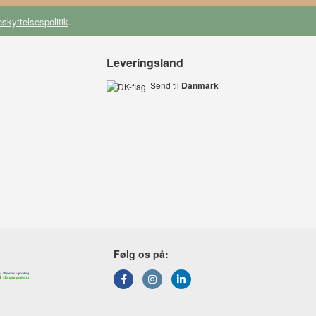
skyttelsespolitik
.
Leveringsland
Send til
Danmark
Følg os på: