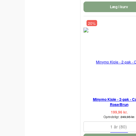
Læg i kurv
20%
Minymo Kjole - 2-pak - 
Rose/Brun
199,96 kr.
Oprindeligt:
249,95 kr.
1 år (80)