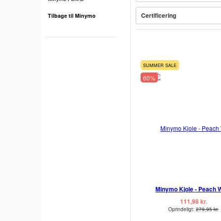
Certificering
Tilbage til Minymo
SUMMER SALE
60%
Minymo Kjole - Peach 
111,98 kr.
Oprindeligt:
279,95 kr.