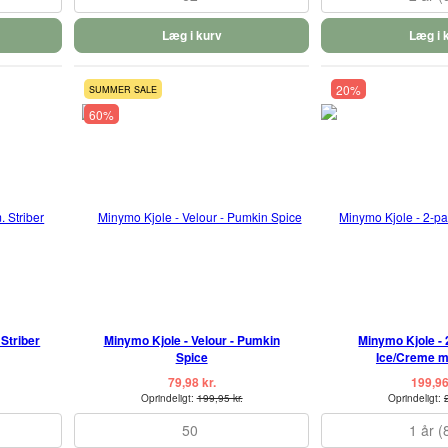
Læg i kurv
Læg i 
20%
SUMMER SALE
60%
Striber
Minymo Kjole - Velour - Pumkin
Minymo Kjole - 2
Spice
Ice/Creme m
79,98 kr.
199,96
Oprindeligt:
199,95 kr.
Oprindeligt:
50
1 år (