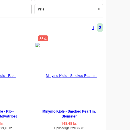
Pris
1
2
55%
e - Rib -
Minymo Kjole - Smoked Pearl m.
ølvstribet
Blomster
kr.
148,48 kr.
199,95 kr.
Oprindeligt:
329,95 kr.