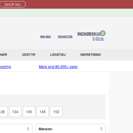
SHOP NU
0
INDKØBSKURV
MIN SIDE
FAVORITTER
0,00 kr.
EHØR
UDSTYR
LEGETØJ
INDRETNING
evering
Mere end 80.000+ varer
128
134
140
146
152
Mønster