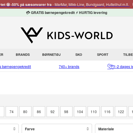
rtet 🤩 -50% på sæsonvarer fra
- MarMar, Mikk-Line, Bundgaard, Huttelihut m.fl.
💳 GRATIS børnepengekredit ⚡ HURTIG levering
ER
BRANDS
BØRNETØJ
SKO
SPORT
TILB
is børnepengekredit
740+ brands
1-2 dages l
8
74
80
86
92
98
104
110
116
122
Farve
Materiale