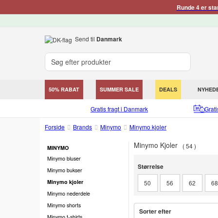
Runde 4 er sta
Send til
Danmark
50% RABAT
SUMMER SALE
DEALS
NYHED
Gratis fragt i Danmark
Grat
Forside
Brands
Minymo
Minymo kjoler
Minymo Kjoler
54
MINYMO
Minymo bluser
Størrelse
Størrelse
Minymo bukser
Minymo kjoler
50
56
62
6
Minymo nederdele
Minymo shorts
Sorter efter
Minymo t-shirts