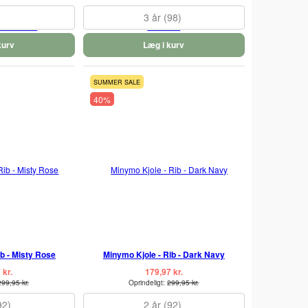
3 år (98)
kurv
Læg i kurv
SUMMER SALE
40%
b - Misty Rose
Minymo Kjole - Rib - Dark Navy
 kr.
179,97 kr.
299,95 kr.
Oprindeligt:
299,95 kr.
92)
2 år (92)