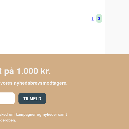
1
2
 på 1.000 kr.
le vores nyhedsbrevsmodtagere.
TILMELD
besked om kampagner og nyheder samt
arderoben.