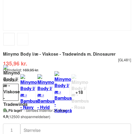
Minymo Body l/æ - Viskose - Tradewinds m. Dinosaurer
[GL481]
135,96 kr.
Oprindeligt:
169,95 kr.
Varianter:
På lager
- Sendes indenfor 24 timer
4,9
(12500 shopanmeldelser)
Størrelse