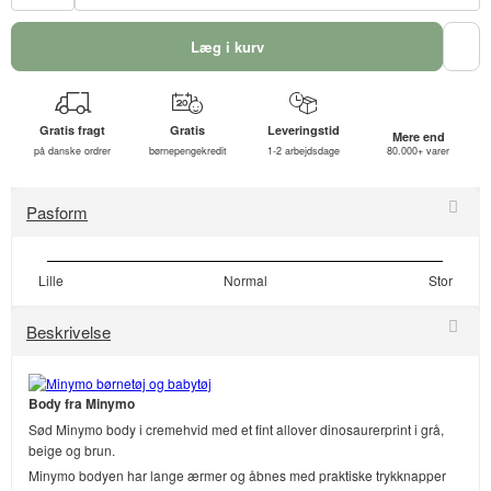
Læg i kurv
Gratis fragt
Gratis
Leveringstid
Mere end
på danske ordrer
børnepengekredit
1-2 arbejdsdage
80.000+ varer
Pasform
Lille
Normal
Stor
Beskrivelse
Body fra Minymo
Sød Minymo body i cremehvid med et fint allover dinosaurerprint i grå,
beige og brun.
Minymo bodyen har lange ærmer og åbnes med praktiske trykknapper