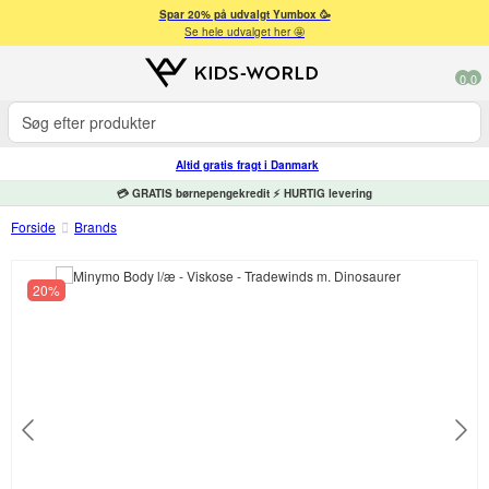
Spar 20% på udvalgt Yumbox 🥳
Se hele udvalget her 🤩
0
0
Altid gratis fragt i Danmark
💳 GRATIS børnepengekredit ⚡ HURTIG levering
Forside
Brands
20%