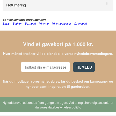
Returnering
Se flere lignende produkter her:
Basis
Bodyer
Børnetøj
Minymo
Minymo bodyer
Drengetøj
Vind et gavekort på 1.000 kr.
Hver måned trækker vi lod blandt alle vores nyhedsbrevsmodtagere.
TILMELD
Når du modtager vores nyhedsbrev, får du besked om kampagner og
nyheder samt inspiration til garderoben.
Nyhedsbrevet udsendes flere gange om ugen. Ved at registrere dig, accepterer
du vores
databeskyttelsespolitik
.