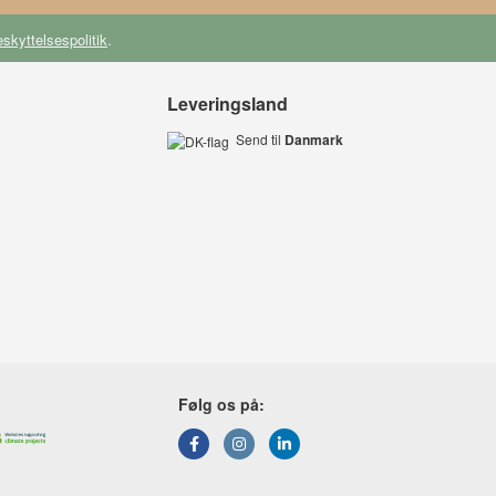
skyttelsespolitik
.
Leveringsland
Send til
Danmark
Følg os på: