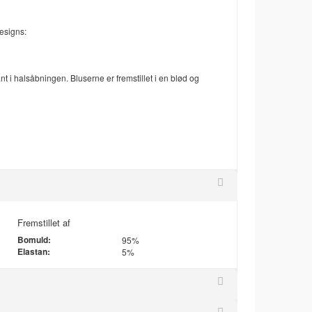
designs:
i halsåbningen. Bluserne er fremstillet i en blød og
Fremstillet af
Bomuld:
95%
Elastan:
5%