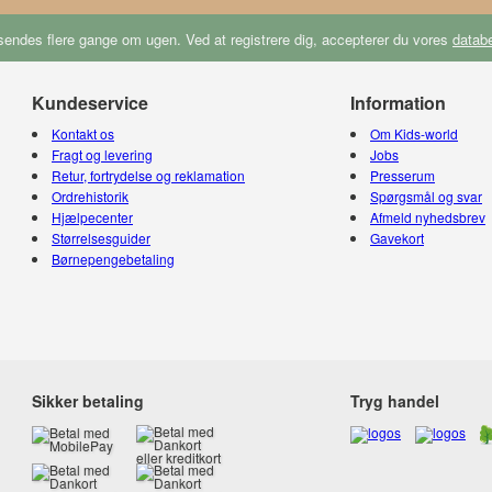
endes flere gange om ugen. Ved at registrere dig, accepterer du vores
databe
Kundeservice
Information
Kontakt os
Om Kids-world
Fragt og levering
Jobs
Retur, fortrydelse og reklamation
Presserum
Ordrehistorik
Spørgsmål og svar
Hjælpecenter
Afmeld nyhedsbrev
Størrelsesguider
Gavekort
Børnepengebetaling
Sikker betaling
Tryg handel