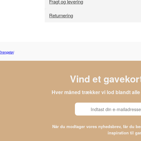
Fragt og levering
Returnering
Drengetøj
Vind et gavekort
Hver måned trækker vi lod blandt al
Når du modtager vores nyhedsbrev, får du 
inspiration til g