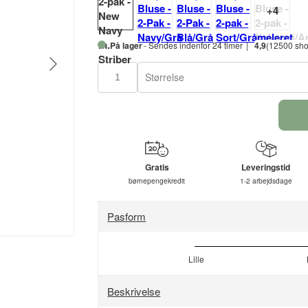
På lager
- Sendes indenfor 24 timer
4,9
(12500 sho
Størrelse
Gratis
Leveringstid
børnepengekredit
1-2 arbejdsdage
Pasform
Lille
Beskrivelse