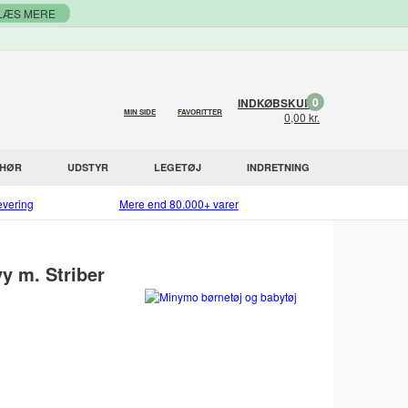
LÆS MERE
0
INDKØBSKURV
MIN SIDE
FAVORITTER
0,00 kr.
EHØR
UDSTYR
LEGETØJ
INDRETNING
evering
Mere end 80.000+ varer
y m. Striber