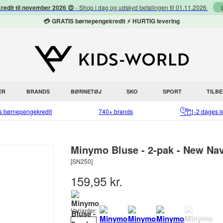
redit til november 2026 😍
- Shop i dag og udskyd betalingen til 01.11.2026
💳 GRATIS børnepengekredit ⚡ HURTIG levering
ER
BRANDS
BØRNETØJ
SKO
SPORT
TILB
is børnepengekredit
740+ brands
1-2 dages l
Minymo Bluse - 2-pak - New Nav
[SN250]
159,95 kr.
Varianter: