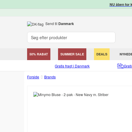
NU åben for k
Send til
Danmark
50% RABAT
SUMMER SALE
DEALS
NYHED
Gratis fragt i Danmark
Grat
Forside
Brands