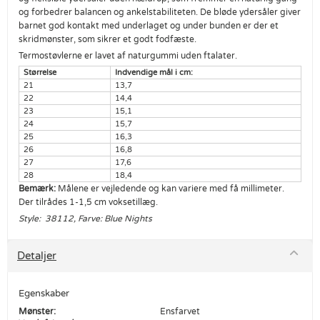
og forbedrer balancen og ankelstabiliteten. De bløde ydersåler giver
barnet god kontakt med underlaget og under bunden er der et
skridmønster, som sikrer et godt fodfæste.
Termostøvlerne er lavet af naturgummi uden ftalater.
Størrelse
Indvendige mål i cm:
21
13,7
22
14,4
23
15,1
24
15,7
25
16,3
26
16,8
27
17,6
28
18,4
Bemærk:
Målene er vejledende og kan variere med få millimeter.
Der tilrådes 1-1,5 cm voksetillæg.
Style: 38112, Farve: Blue Nights
Detaljer
Egenskaber
Mønster:
Ensfarvet