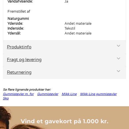
Vandafvisende:
Ja
Fremstillet af
Naturgummi
Yderside:
Andet materiale
Inderside:
Tekstil
Ydersål:
Andet materiale
Produktinfo
Fragt og levering
Returnering
Se flere lignende produkter her:
Gummistøvler m. for
Gummistøvler
Mikk-Line
Mikk-Line gummistøvler
Sko
Vind et gavekort på 1.000 kr.