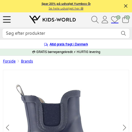
Spar 20% på udvalgt Yumbox 🥳
Se hele udvalget her 🤩
0
0
Altid gratis fragt i Danmark
💳 GRATIS børnepengekredit ⚡ HURTIG levering
Forside
Brands