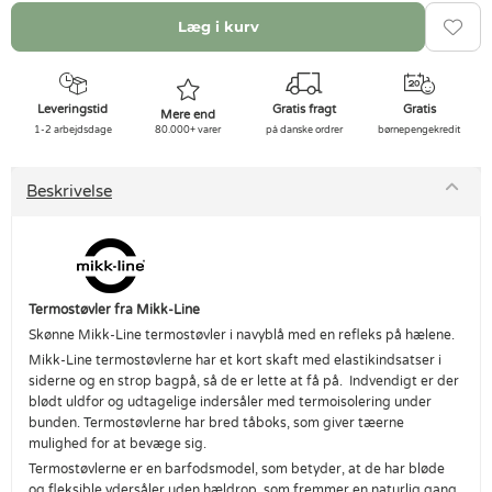
Læg i kurv
Leveringstid
Gratis fragt
Gratis
Mere end
1-2 arbejdsdage
80.000+ varer
på danske ordrer
børnepengekredit
Beskrivelse
Termostøvler fra Mikk-Line
Skønne Mikk-Line termostøvler i navyblå med en refleks på hælene.
Mikk-Line termostøvlerne har et kort skaft med elastikindsatser i
siderne og en strop bagpå, så de er lette at få på. Indvendigt er der
blødt uldfor og udtagelige indersåler med termoisolering under
bunden. Termostøvlerne har bred tåboks, som giver tæerne
mulighed for at bevæge sig.
Termostøvlerne er en barfodsmodel, som betyder, at de har bløde
og fleksible ydersåler uden hældrop, som fremmer en naturlig gang