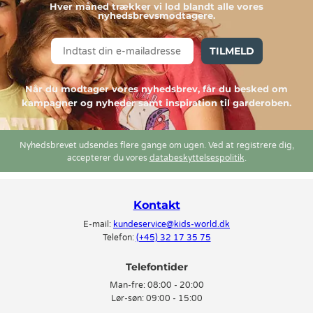
Hver måned trækker vi lod blandt alle vores
nyhedsbrevsmodtagere.
TILMELD
Når du modtager vores nyhedsbrev, får du besked om
kampagner og nyheder samt inspiration til garderoben.
Nyhedsbrevet udsendes flere gange om ugen. Ved at registrere dig,
accepterer du vores
databeskyttelsespolitik
.
Kontakt
E-mail:
kundeservice@kids-world.dk
Telefon:
(+45) 32 17 35 75
Telefontider
Man-fre:
08:00 - 20:00
Lør-søn:
09:00 - 15:00