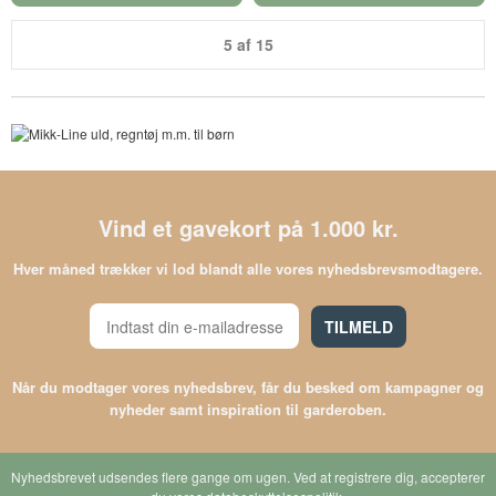
5 af 15
Vind et gavekort på 1.000 kr.
Hver måned trækker vi lod blandt alle vores nyhedsbrevsmodtagere.
TILMELD
Når du modtager vores nyhedsbrev, får du besked om kampagner og
nyheder samt inspiration til garderoben.
Nyhedsbrevet udsendes flere gange om ugen. Ved at registrere dig, accepterer