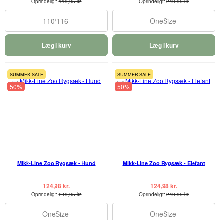
Oprindeligt:
119,95 kr.
Oprindeligt:
249,95 kr.
110/116
OneSize
Læg i kurv
Læg i kurv
SUMMER SALE
SUMMER SALE
50%
50%
Mikk-Line Zoo Rygsæk - Hund
Mikk-Line Zoo Rygsæk - Elefant
124,98 kr.
124,98 kr.
Oprindeligt:
249,95 kr.
Oprindeligt:
249,95 kr.
OneSize
OneSize