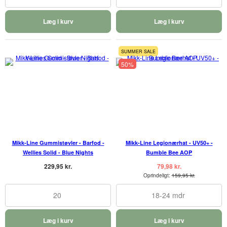
Læg i kurv
Læg i kurv
SUMMER SALE
50%
Mikk-Line Gummistøvler - Barfod -
Mikk-Line Legionærhat - UV50+ -
Wellies Solid - Blue Nights
Bumble Bee AOP
229,95 kr.
79,98 kr.
Oprindeligt:
159,95 kr.
20
18-24 mdr
Læg i kurv
Læg i kurv