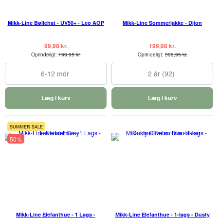
Mikk-Line Bøllehat - UV50+ - Leo AOP
Mikk-Line Sommerjakke - Dijon
99,98 kr.
199,98 kr.
Oprindeligt:
199,95 kr.
Oprindeligt:
399,95 kr.
6-12 mdr
2 år (92)
Læg i kurv
Læg i kurv
SUMMER SALE
50%
Mikk-Line Elefanthue - 1 Lags -
Mikk-Line Elefanthue - 1-lags - Dusty