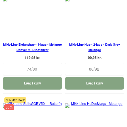
Mikk-Line Elefanthue - 1-lags - Melange
Mikk-Line Hue - 2-lags - Dark Grey
Denver m. Dinotakker
Melange
119,95 kr.
99,95 kr.
74/80
86/92
Læg i kurv
Læg i kurv
SUMMER SALE
50%