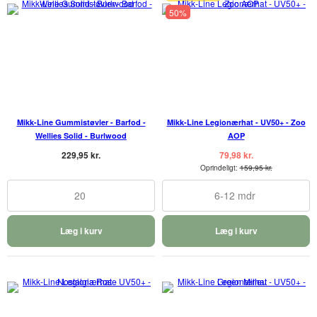
50%
Mikk-Line Gummistøvler - Barfod -
Mikk-Line Legionærhat - UV50+ - Zoo
Wellies Solid - Burlwood
AOP
229,95 kr.
79,98 kr.
Oprindeligt:
159,95 kr.
20
6-12 mdr
Læg i kurv
Læg i kurv