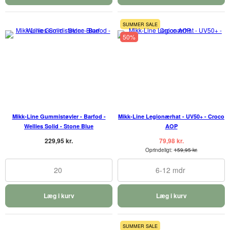
SUMMER SALE
50%
Mikk-Line Gummistøvler - Barfod -
Mikk-Line Legionærhat - UV50+ - Croco
Wellies Solid - Stone Blue
AOP
229,95 kr.
79,98 kr.
Oprindeligt:
159,95 kr.
20
6-12 mdr
Læg i kurv
Læg i kurv
SUMMER SALE