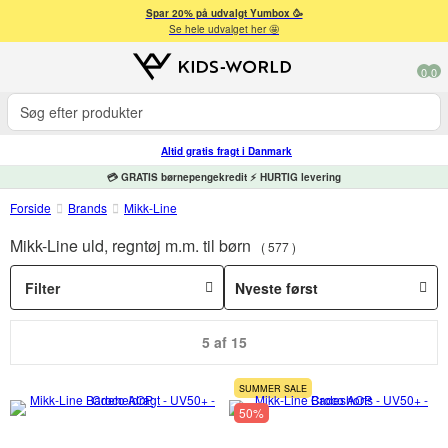
Spar 20% på udvalgt Yumbox 🥳
Se hele udvalget her 🤩
0
0
Altid gratis fragt i Danmark
💳 GRATIS børnepengekredit ⚡ HURTIG levering
Forside
Brands
Mikk-Line
Mikk-Line uld, regntøj m.m. til børn
577
Filter
5 af 15
SUMMER SALE
50%