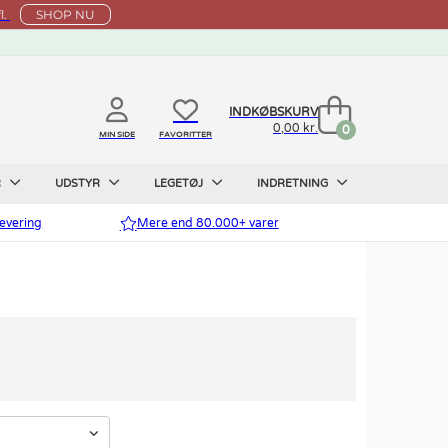
l.
SHOP NU
INDKØBSKURV
0,00 kr.
0
MIN SIDE
FAVORITTER
R
UDSTYR
LEGETØJ
INDRETNING
evering
Mere end 80.000+ varer