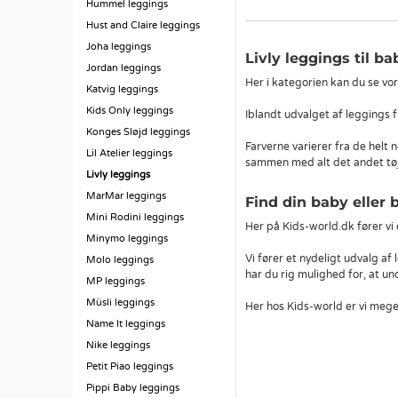
Hummel leggings
Hust and Claire leggings
Joha leggings
Livly leggings til b
Jordan leggings
Her i kategorien kan du se vor
Katvig leggings
Kids Only leggings
Iblandt udvalget af leggings fr
Konges Sløjd leggings
Farverne varierer fra de helt 
Lil Atelier leggings
sammen med alt det andet tøj
Livly leggings
MarMar leggings
Find din baby eller 
Mini Rodini leggings
Her på Kids-world.dk fører vi 
Minymo leggings
Vi fører et nydeligt udvalg af
Molo leggings
har du rig mulighed for, at u
MP leggings
Müsli leggings
Her hos Kids-world er vi meget 
Name It leggings
Nike leggings
Petit Piao leggings
Pippi Baby leggings