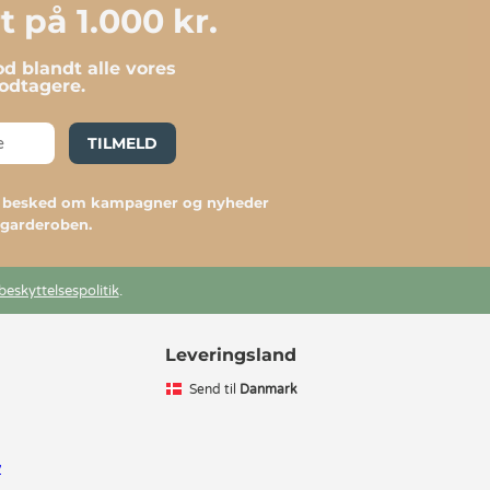
 på 1.000 kr.
d blandt alle vores
dtagere.
TILMELD
du besked om kampagner og nyheder
l garderoben.
beskyttelsespolitik
.
Leveringsland
Send til
Danmark
v