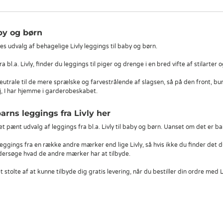
aby og børn
es udvalg af behagelige Livly leggings til baby og børn.
a bl.a. Livly, finder du leggings til piger og drenge i en bred vifte af stilarter o
neutrale til de mere sprælske og farvestrålende af slagsen, så på den front, bu
, I har hjemme i garderobeskabet.
barns leggings fra Livly her
et pænt udvalg af leggings fra bl.a. Livly til baby og børn. Uanset om det er ba
 leggings fra en række andre mærker end lige Livly, så hvis ikke du finder det d
ndersøge hvad de andre mærker har at tilbyde.
stolte af at kunne tilbyde dig gratis levering, når du bestiller din ordre med L