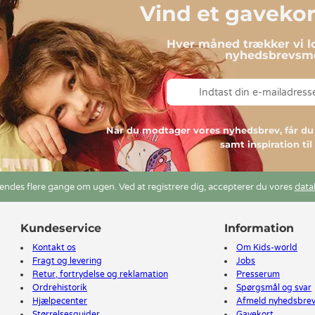
Vind et gavekort
Hver måned trækker vi lo
nyhedsbrevsmo
Når du modtager vores nyhedsbrev, får 
samt inspiration ti
ndes flere gange om ugen. Ved at registrere dig, accepterer du vores
data
Kundeservice
Information
Kontakt os
Om Kids-world
Fragt og levering
Jobs
Retur, fortrydelse og reklamation
Presserum
Ordrehistorik
Spørgsmål og svar
Hjælpecenter
Afmeld nyhedsbre
Størrelsesguider
Gavekort