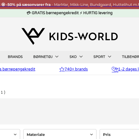
t 🤩 -50% på sæsonvarer fra
- MarMar, Mikk-Line, Bundgaard, Huttelihut m.f
💳 GRATIS børnepengekredit ⚡ HURTIG levering
BRANDS
BØRNETØJ
SKO
SPORT
TILBEHØ
is børnepengekredit
740+ brands
1-2 dages l
1
Materiale
Pris