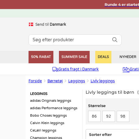
Runde 4 er starte
Send til
Danmark
50% RABAT
SUMMER SALE
DEALS
NYHEDER
Gratis fragt i Danmark
Grat
Forside
Børnetøj
Leggings
Livly leggings
Livly leggings til børn
LEGGINGS
adidas Originals leggings
Størrelse
Størrelse
adidas Performance leggings
Bobo Choses leggings
86
92
98
Calvin Klein leggings
CeLaVi leggings
Sorter efter
Champion leggings