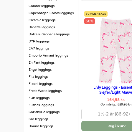
Condor leggings
Copenhagen Colors leggings
SUMMER SALE
Creamie leggings
50%
Danefæ leggings
Dolce & Gabbana leggings
DYR leggings
EA7 leggings
Emporio Armani leggings
En Fant leggings
Engel leggings
Fila leggings
Fixoni leggings
Livly Leggings - Essent
Freds World leggings
Sløjfer/Light Mauv
FUB leggings
164,98 kr.
Oprindeligt:
329,95 kr.
Fuzzies leggings
GoBabyGo leggings
1½-2 år (86-92)
Gro leggings
Læg i kurv
Hound leggings