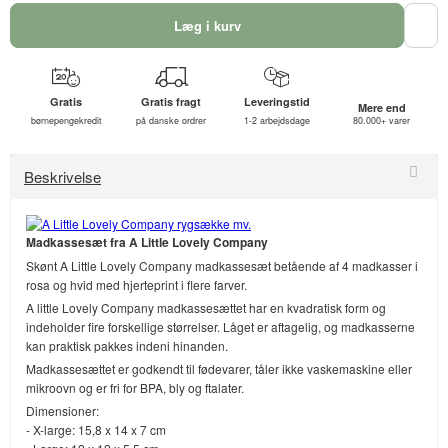
Læg i kurv
Gratis
Gratis fragt
Leveringstid
Mere end
børnepengekredit
på danske ordrer
1-2 arbejdsdage
80.000+ varer
Beskrivelse
Madkassesæt fra A Little Lovely Company
Skønt A Little Lovely Company madkassesæt betående af 4 madkasser i
rosa og hvid med hjerteprint i flere farver.
A little Lovely Company madkassesættet har en kvadratisk form og
indeholder fire forskellige størrelser. Låget er aftagelig, og madkasserne
kan praktisk pakkes indeni hinanden.
Madkassesættet er godkendt til fødevarer, tåler ikke vaskemaskine eller
mikroovn og er fri for BPA, bly og ftalater.
Dimensioner:
- X-large: 15,8 x 14 x 7 cm