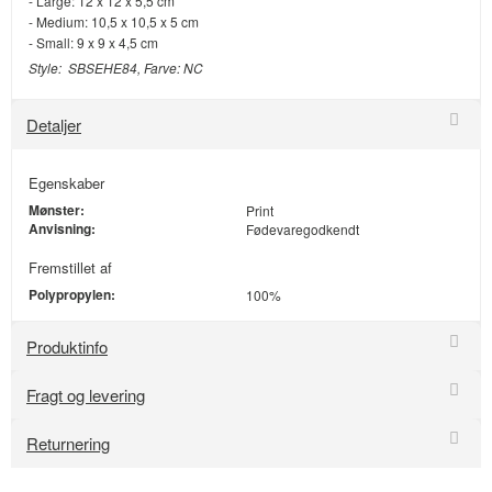
- Large: 12 x 12 x 5,5 cm
- Medium: 10,5 x 10,5 x 5 cm
- Small: 9 x 9 x 4,5 cm
Style: SBSEHE84, Farve: NC
Detaljer
Egenskaber
Mønster:
Print
Anvisning:
Fødevaregodkendt
Fremstillet af
Polypropylen:
100%
Produktinfo
Fragt og levering
Returnering