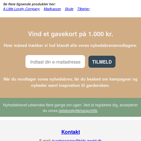
Se flere lignende produkter her:
A Little Lovely Company
Madkasser
Skole
Tilbehør
Vind et gavekort på 1.000 kr.
Hver måned trækker vi lod blandt alle vores nyhedsbrevsmodtagere.
TILMELD
Når du modtager vores nyhedsbrev, får du besked om kampagner og
nyheder samt inspiration til garderoben.
Nyhedsbrevet udsendes flere gange om ugen. Ved at registrere dig, accepterer
du vores
databeskyttelsespolitik
.
Kontakt
E-mail:
kundeservice@kids-world.dk