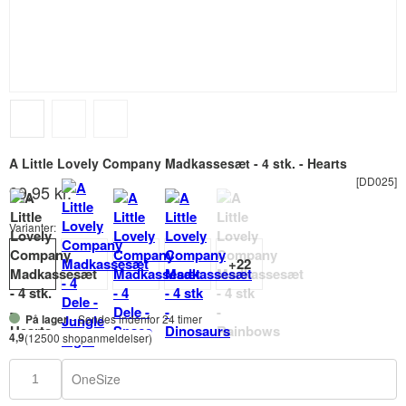
A Little Lovely Company Madkassesæt - 4 stk. - Hearts
[DD025]
99,95 kr.
Varianter:
På lager
- Sendes indenfor 24 timer
4,9
(12500 shopanmeldelser)
OneSize