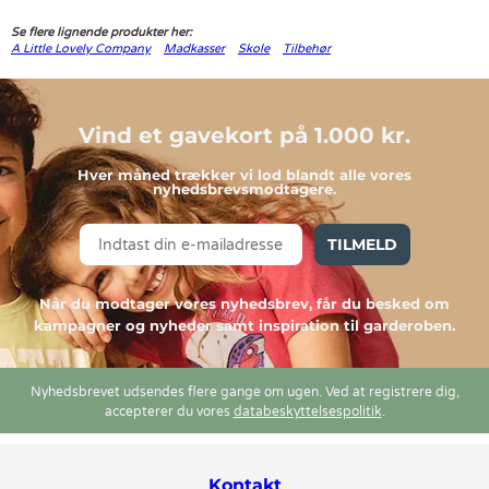
Se flere lignende produkter her:
A Little Lovely Company
Madkasser
Skole
Tilbehør
Vind et gavekort på 1.000 kr.
Hver måned trækker vi lod blandt alle vores
nyhedsbrevsmodtagere.
TILMELD
Når du modtager vores nyhedsbrev, får du besked om
kampagner og nyheder samt inspiration til garderoben.
Nyhedsbrevet udsendes flere gange om ugen. Ved at registrere dig,
accepterer du vores
databeskyttelsespolitik
.
Kontakt