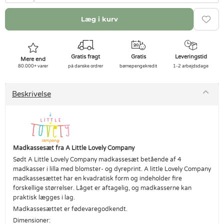
Læg i kurv
Gratis fragt
Gratis
Leveringstid
Mere end
80.000+ varer
på danske ordrer
børnepengekredit
1-2 arbejdsdage
Beskrivelse
Madkassesæt fra A Little Lovely Company
Sødt A Little Lovely Company madkassesæt betående af 4
madkasser i lilla med blomster- og dyreprint. A little Lovely Company
madkassesættet har en kvadratisk form og indeholder fire
forskellige størrelser. Låget er aftagelig, og madkasserne kan
praktisk lægges i lag.
Madkassesættet er fødevaregodkendt.
Dimensioner: