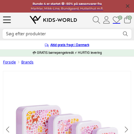
Runde 4 er startet 🤩 -50% på sæsonvarer fra
MarMar, Mikk-Line, Bundgaard, Huttelihut m.fl.
0
0
Altid gratis fragt i Danmark
💳 GRATIS børnepengekredit ⚡ HURTIG levering
Forside
Brands