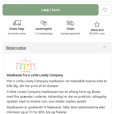
Læg i kurv
Gratis fragt
Leveringstid
Gratis
Mere end
på danske ordrer
1-2 arbejdsdage
børnepengekredit
80.000+ varer
Beskrivelse
Madkasse fra A Little Lovely Company
Flot A Little Lovely Company madkasse i en mørkeblå nuance med et
blåt låg, der har print af en dumper.
A little Lovely Company madkassen har en aflang form og åbnes
med fire spænder i siderne. Indvendigt er der en praktisk, udtagelig
opdeler med to mindre rum, som holder maden opdelt.
Madkassen er godkendt til fødevarer, tåler ikke vaskemaskine eller
mikroovn og er fri for BPA, bly og ftalater.