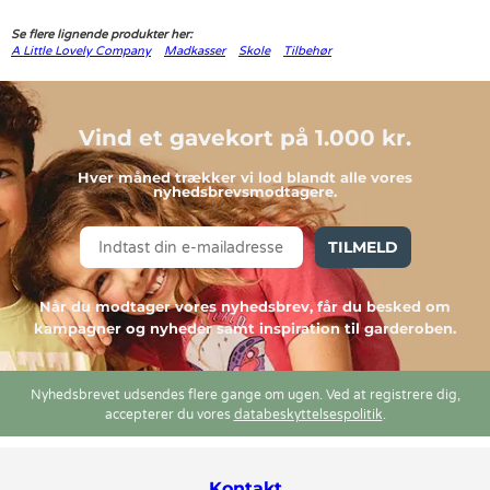
Se flere lignende produkter her:
A Little Lovely Company
Madkasser
Skole
Tilbehør
Vind et gavekort på 1.000 kr.
Hver måned trækker vi lod blandt alle vores
nyhedsbrevsmodtagere.
TILMELD
Når du modtager vores nyhedsbrev, får du besked om
kampagner og nyheder samt inspiration til garderoben.
Nyhedsbrevet udsendes flere gange om ugen. Ved at registrere dig,
accepterer du vores
databeskyttelsespolitik
.
Kontakt