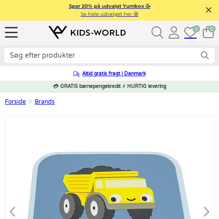
Spar 20% på udvalgt Yumbox 🥳
Se hele udvalget her 🤩
0
0
Altid gratis fragt i Danmark
💳 GRATIS børnepengekredit ⚡ HURTIG levering
Forside
Brands