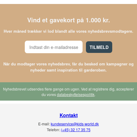
Vind et gavekort på 1.000 kr.
Hver måned trækker vi lod blandt alle vores nyhedsbrevsmodtagere.
TILMELD
Når du modtager vores nyhedsbrev, får du besked om kampagner og
nyheder samt inspiration til garderoben.
Nyhedsbrevet udsendes flere gange om ugen. Ved at registrere dig, accepterer
du vores
databeskyttelsespolitik
.
Kontakt
E-mail:
kundeservice@kids-world.dk
Telefon:
(+45) 32 17 35 75