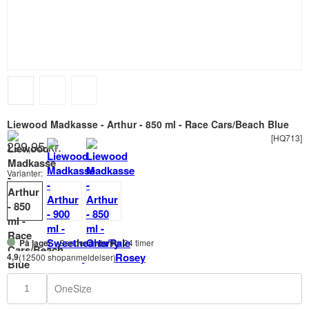
Liewood Madkasse - Arthur - 850 ml - Race Cars/Beach Blue
[HQ713]
229,95 kr.
Varianter:
På lager
- Sendes indenfor 24 timer
4,9
(12500 shopanmeldelser)
OneSize