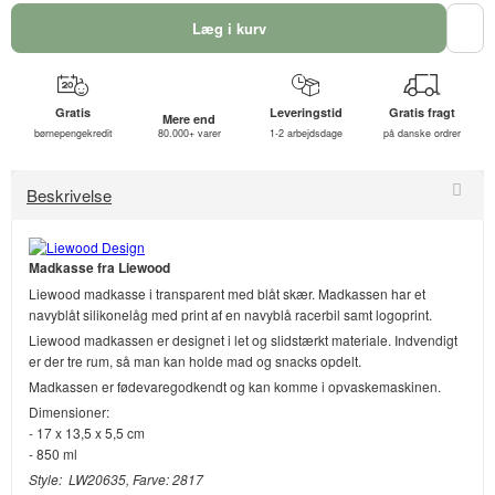
Læg i kurv
Gratis
Leveringstid
Gratis fragt
Mere end
børnepengekredit
80.000+ varer
1-2 arbejdsdage
på danske ordrer
Beskrivelse
Madkasse fra Liewood
Liewood madkasse i transparent med blåt skær. Madkassen har et
navyblåt silikonelåg med print af en navyblå racerbil samt logoprint.
Liewood madkassen er designet i let og slidstærkt materiale. Indvendigt
er der tre rum, så man kan holde mad og snacks opdelt.
Madkassen er fødevaregodkendt og kan komme i opvaskemaskinen.
Dimensioner:
- 17 x 13,5 x 5,5 cm
- 850 ml
Style: LW20635, Farve: 2817