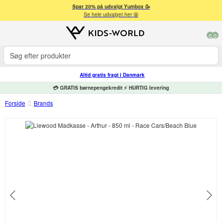
Spar 20% på udvalgt Yumbox 🥳
Se hele udvalget her 🤩
0
0
Altid gratis fragt i Danmark
💳 GRATIS børnepengekredit ⚡ HURTIG levering
Forside
Brands