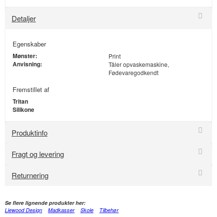
Detaljer
Egenskaber
Mønster:
Print
Anvisning:
Tåler opvaskemaskine,
Fødevaregodkendt
Fremstillet af
Tritan
Silikone
Produktinfo
Fragt og levering
Returnering
Se flere lignende produkter her:
Liewood Design
Madkasser
Skole
Tilbehør