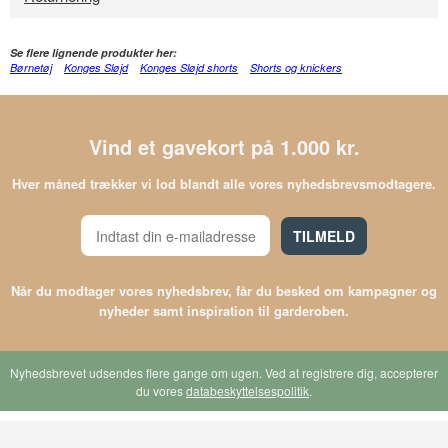
Se flere lignende produkter her:
Børnetøj
Konges Sløjd
Konges Sløjd shorts
Shorts og knickers
Vind et gavekort på 1.000 kr.
Hver måned trækker vi lod blandt alle vores nyhedsbrevsmodtagere.
TILMELD
Når du modtager vores nyhedsbrev, får du besked om kampagner og
nyheder samt inspiration til garderoben.
Nyhedsbrevet udsendes flere gange om ugen. Ved at registrere dig, accepterer
du vores
databeskyttelsespolitik
.