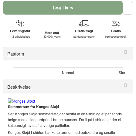
Læg i kurv
Leveringstid
Gratis fragt
Gratis
Mere end
1-2 arbejdsdage
80.000+ varer
på danske ordrer
børnepengekredit
Pasform
Lille
Normal
Stor
Beskrivelse
Sommersæt fra Konges Sløjd
Sejt Konges Sløjd sommersæt, der består af en t-shirt og et par shorts i
beige med et leopardprint i brune nuancer. Fortil på t-shirten er der et
katteansigt lavet af farverige pailletter.
Konges Sløjd t-shirten har korte ærmer med pufskuldre og smalle