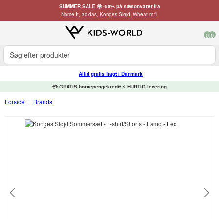
SUMMER SALE 🤩 -50% på sæsonvarer fra
Name It, adidas, Konges Sløjd, Wheat m.fl.
0
0
Altid gratis fragt i Danmark
💳 GRATIS børnepengekredit ⚡ HURTIG levering
Forside
Brands