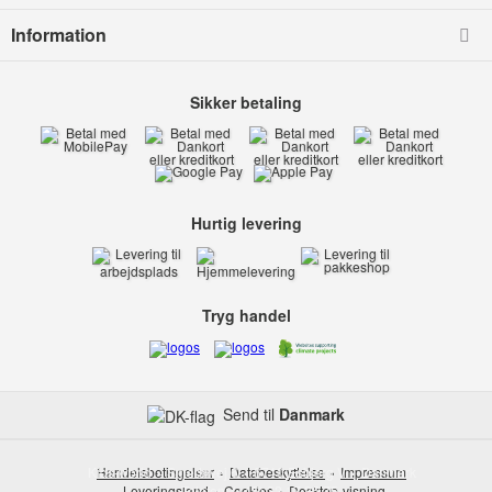
Information
Sikker betaling
Hurtig levering
Tryg handel
Send til
Danmark
Kids-world
Handelsbetingelser
Smedevej 6
Databeskyttelse
6710 Esbjerg V
Impressum
Danmark
Leveringsland
Telefon:
Cookies
(+45) 32 17 35 75
Desktop-visning