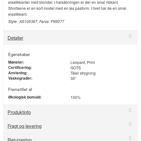
elastikkanter med blonder. I halsåbningen er der en smal ribkant.
Shortsene er en kort model med en løs pasform. I livet har de en smal
elastikkant.
Style: KS105367, Farve: P99077
Detaljer
Egenskaber
Mønster:
Leopard, Print
Certificering:
GOTS
Anvisning:
Tåler strygning
Vaskegrader:
30°
Fremstillet af
Økologisk bomuld:
100%
Produktinfo
Fragt og levering
Returnering