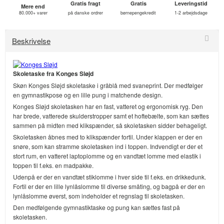
Gratis fragt
Gratis
Leveringstid
Mere end
80.000+ varer
på danske ordrer
børnepengekredit
1-2 arbejdsdage
Beskrivelse
Skoletaske fra Konges Sløjd
Skøn Konges Sløjd skoletaske i gråblå med svaneprint. Der medfølger
en gymnastikpose og en lille pung i matchende design.
Konges Sløjd skoletasken har en fast, vatteret og ergonomisk ryg. Den
har brede, vatterede skulderstropper samt et hoftebælte, som kan sættes
sammen på midten med klikspænder, så skoletasken sidder behageligt.
Skoletasken åbnes med to klikspænder fortil. Under klappen er der en
snøre, som kan stramme skoletasken ind i toppen. Indvendigt er der et
stort rum, en vatteret laptoplomme og en vandtæt lomme med elastik i
toppen til f.eks. en madpakke.
Udenpå er der en vandtæt stiklomme i hver side til f.eks. en drikkedunk.
Fortil er der en lille lynlåslomme til diverse småting, og bagpå er der en
lynlåslomme øverst, som indeholder et regnslag til skoletasken.
Den medfølgende gymnastiktaske og pung kan sættes fast på
skoletasken.