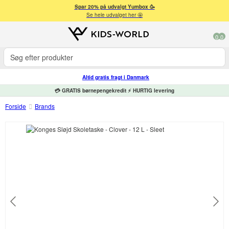
Spar 20% på udvalgt Yumbox 🥳
Se hele udvalget her 🤩
0
0
Altid gratis fragt i Danmark
💳 GRATIS børnepengekredit ⚡ HURTIG levering
Forside
Brands