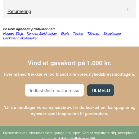
Returnering
Se flere lignende produkter her:
Konges Sløjd
Konges Sløjd tasker
Skole
Tasker
Tilbehør
Skoletasker
Beckmann skoletasker
Vind et gavekort på 1.000 kr.
Hver måned trækker vi lod blandt alle vores nyhedsbrevsmodtagere.
TILMELD
Når du modtager vores nyhedsbrev, får du besked om kampagner og
nyheder samt inspiration til garderoben.
Nyhedsbrevet udsendes flere gange om ugen. Ved at registrere dig, accepterer
du vores
databeskyttelsespolitik
.