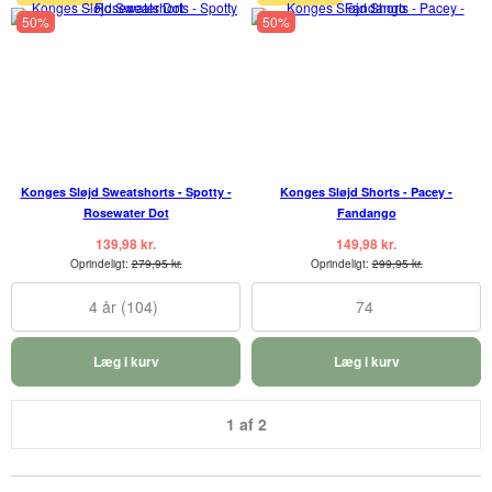
50%
50%
Konges Sløjd Sweatshorts - Spotty -
Konges Sløjd Shorts - Pacey -
Rosewater Dot
Fandango
139,98 kr.
149,98 kr.
Oprindeligt:
279,95 kr.
Oprindeligt:
299,95 kr.
4 år (104)
74
Læg i kurv
Læg i kurv
1 af 2