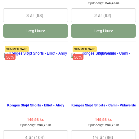
Oprindeligt:
249,95 kr.
3 år (98)
2 år (92)
Læg i kurv
Læg i kurv
SUMMER SALE
SUMMER SALE
50%
50%
Konges Sløjd Shorts - Elliot - Ahoy
Konges Sløjd Shorts - Cami - Vidaverde
149,98 kr.
149,98 kr.
Oprindeligt:
299,95 kr.
Oprindeligt:
299,95 kr.
4 år (104)
1½ år (86)