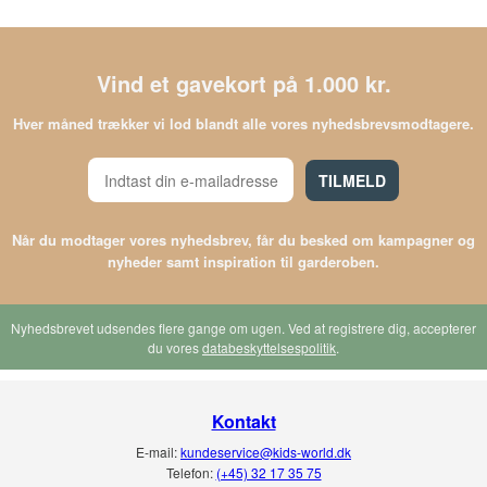
Vind et gavekort på 1.000 kr.
Hver måned trækker vi lod blandt alle vores nyhedsbrevsmodtagere.
TILMELD
Når du modtager vores nyhedsbrev, får du besked om kampagner og
nyheder samt inspiration til garderoben.
Nyhedsbrevet udsendes flere gange om ugen. Ved at registrere dig, accepterer
du vores
databeskyttelsespolitik
.
Kontakt
E-mail:
kundeservice@kids-world.dk
Telefon:
(+45) 32 17 35 75