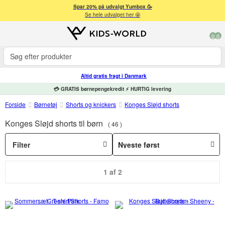
Spar 20% på udvalgt Yumbox 🥳
Se hele udvalget her 🤩
0
0
Altid gratis fragt i Danmark
💳 GRATIS børnepengekredit ⚡ HURTIG levering
Forside
Børnetøj
Shorts og knickers
Konges Sløjd shorts
Konges Sløjd shorts til børn
46
Filter
1 af 2