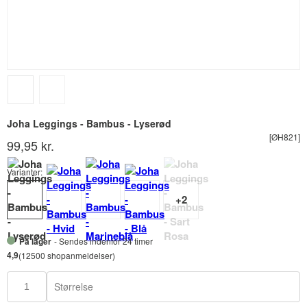
Joha Leggings - Bambus - Lyserød
[ØH821]
99,95 kr.
Varianter:
På lager
- Sendes indenfor 24 timer
4,9
(12500 shopanmeldelser)
Størrelse