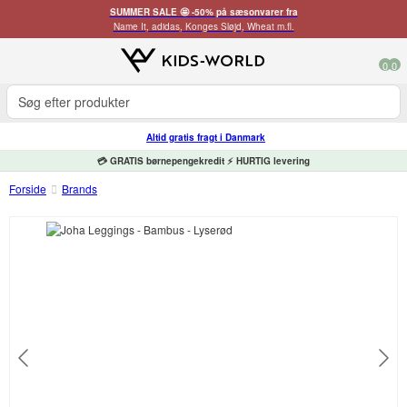
SUMMER SALE 🤩 -50% på sæsonvarer fra
Name It, adidas, Konges Sløjd, Wheat m.fl.
0
0
Altid gratis fragt i Danmark
💳 GRATIS børnepengekredit ⚡ HURTIG levering
Forside
Brands