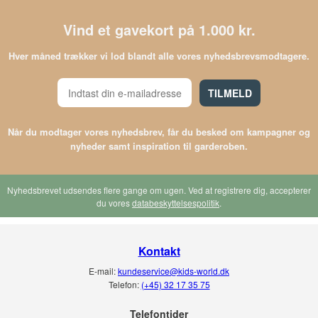
Vind et gavekort på 1.000 kr.
Hver måned trækker vi lod blandt alle vores nyhedsbrevsmodtagere.
TILMELD
Når du modtager vores nyhedsbrev, får du besked om kampagner og
nyheder samt inspiration til garderoben.
Nyhedsbrevet udsendes flere gange om ugen. Ved at registrere dig, accepterer
du vores
databeskyttelsespolitik
.
Kontakt
E-mail:
kundeservice@kids-world.dk
Telefon:
(+45) 32 17 35 75
Telefontider