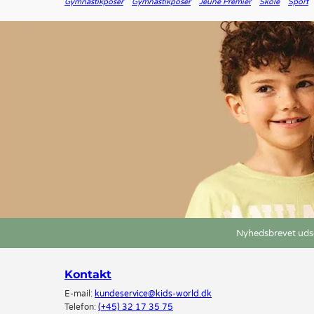
Gymnastikposer
Gymnastikposer
Jeune Premier
Skole
Sport
Nyhedsbrevet udse
Kontakt
E-mail:
kundeservice@kids-world.dk
Telefon:
(+45) 32 17 35 75