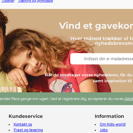
Tilbehør
Træning og gymnastik
Vind et gavekort
Hver måned trækker vi lo
nyhedsbrevsmo
Når du modtager vores nyhedsbrev, får 
samt inspiration ti
ndes flere gange om ugen. Ved at registrere dig, accepterer du vores
data
Kundeservice
Information
Kontakt os
Om Kids-world
Fragt og levering
Jobs