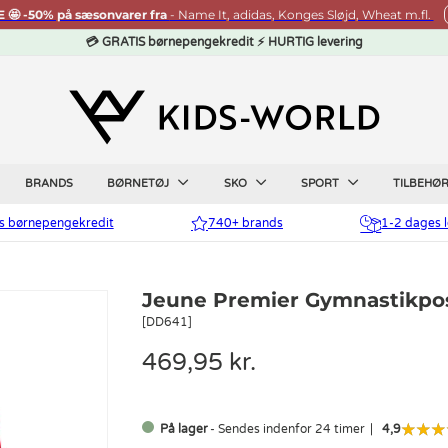
🤩 -50% på sæsonvarer fra
- Name It, adidas, Konges Sløjd, Wheat m.fl.
💳 GRATIS børnepengekredit ⚡ HURTIG levering
BRANDS
BØRNETØJ
SKO
SPORT
TILBEHØ
is børnepengekredit
740+ brands
1-2 dages l
Jeune Premier Gymnastikpose
[DD641]
469,95 kr.
På lager
- Sendes indenfor 24 timer
4,9