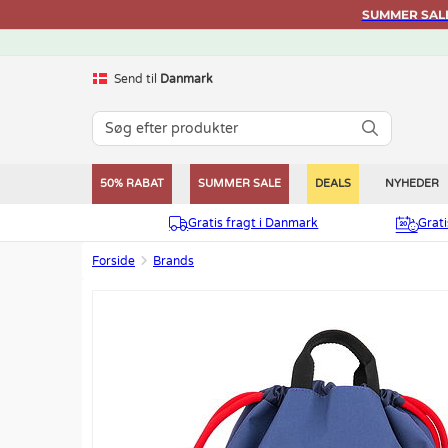
SUMMER SALE 
Send til
Danmark
50% RABAT
SUMMER SALE
DEALS
NYHEDER
Gratis fragt i Danmark
Grat
Forside
Brands