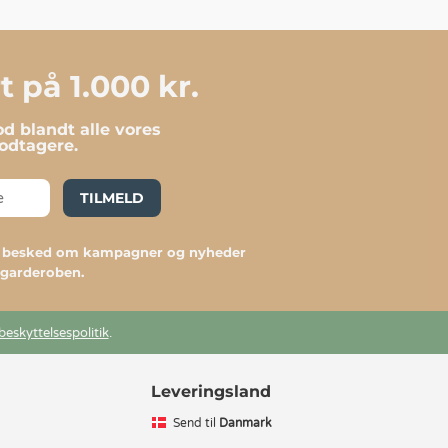
 på 1.000 kr.
d blandt alle vores
dtagere.
TILMELD
du besked om kampagner og nyheder
l garderoben.
beskyttelsespolitik
.
Leveringsland
Send til
Danmark