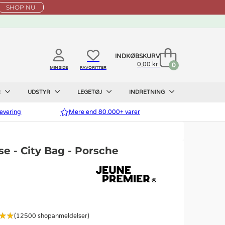
SHOP NU
INDKØBSKURV
0,00 kr.
0
MIN SIDE
FAVORITTER
R
UDSTYR
LEGETØJ
INDRETNING
evering
Mere end 80.000+ varer
 - City Bag - Porsche
(12500 shopanmeldelser)