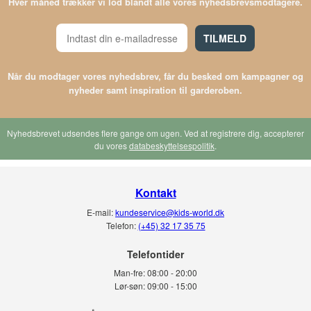
Hver måned trækker vi lod blandt alle vores nyhedsbrevsmodtagere.
TILMELD
Når du modtager vores nyhedsbrev, får du besked om kampagner og
nyheder samt inspiration til garderoben.
Nyhedsbrevet udsendes flere gange om ugen. Ved at registrere dig, accepterer
du vores
databeskyttelsespolitik
.
Kontakt
E-mail:
kundeservice@kids-world.dk
Telefon:
(+45) 32 17 35 75
Telefontider
Man-fre:
08:00 - 20:00
Lør-søn:
09:00 - 15:00