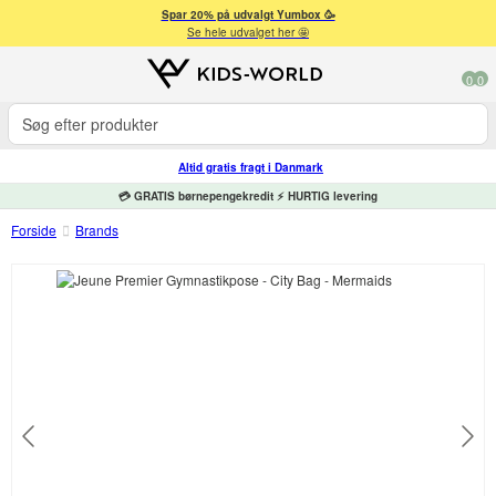
Spar 20% på udvalgt Yumbox 🥳
Se hele udvalget her 🤩
0
0
Altid gratis fragt i Danmark
💳 GRATIS børnepengekredit ⚡ HURTIG levering
Forside
Brands