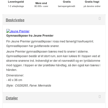
Leveringstid
Gratis
Gratis fragt
Mere end
1-2 arbejdsdage
80.000+ varer
børnepengekredit
på danske ordrer
Beskrivelse
Gymnastikpose fra Jeune Premier
Fin Jeune Premier gymnastikpose i rosa med farverigt havfrueprint.
Gymnastikposen har guldfarvede snører.
Jeune Premier gymnastikposen bæres med to snører i siderne.
Gymnastikposen består af ét stort rum, som kan lukkes til i toppen ved at
stramme snørene ind. Indvendigt er der et navneskilt og en lynlåslomme
mod ryggen. I toppen er der praktiske håndtag, så den også kan bæres i
hånden.
Dimensioner:
- 40 x 36 cm
Style: Ci026265, Farve: Mermaids
Detaljer