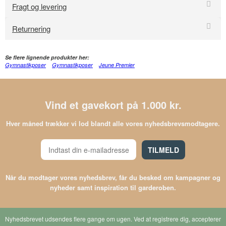
Fragt og levering
Returnering
Se flere lignende produkter her:
Gymnastikposer
Gymnastikposer
Jeune Premier
Vind et gavekort på 1.000 kr.
Hver måned trækker vi lod blandt alle vores nyhedsbrevsmodtagere.
TILMELD
Når du modtager vores nyhedsbrev, får du besked om kampagner og
nyheder samt inspiration til garderoben.
Nyhedsbrevet udsendes flere gange om ugen. Ved at registrere dig, accepterer