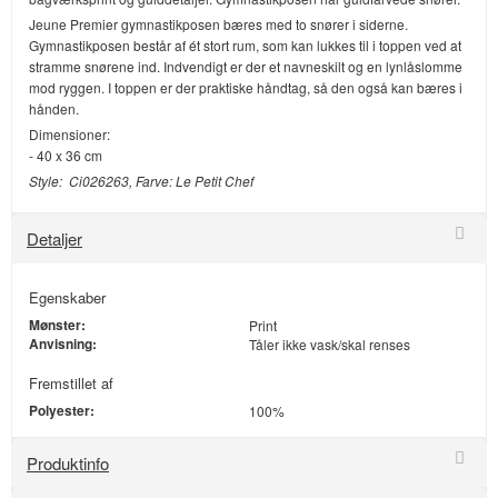
Jeune Premier gymnastikposen bæres med to snører i siderne.
Gymnastikposen består af ét stort rum, som kan lukkes til i toppen ved at
stramme snørene ind. Indvendigt er der et navneskilt og en lynlåslomme
mod ryggen. I toppen er der praktiske håndtag, så den også kan bæres i
hånden.
Dimensioner:
- 40 x 36 cm
Style: Ci026263, Farve: Le Petit Chef
Detaljer
Egenskaber
Mønster:
Print
Anvisning:
Tåler ikke vask/skal renses
Fremstillet af
Polyester:
100%
Produktinfo