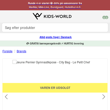
Runde 4 er startet 🤩 -50% på sæsonvarer fra
MarMar, Mikk-Line, Bundgaard, Huttelihut m.fl.
0
0
Altid gratis fragt i Danmark
💳 GRATIS børnepengekredit ⚡ HURTIG levering
Forside
Brands
VAREN ER UDSOLGT