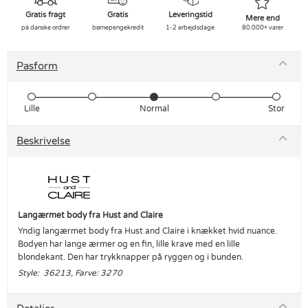
Gratis fragt
Gratis
Leveringstid
Mere end
på danske ordrer
børnepengekredit
1-2 arbejdsdage
80.000+ varer
Pasform
Lille
Normal
Stor
Beskrivelse
Langærmet body fra Hust and Claire
Yndig langærmet body fra Hust and Claire i knækket hvid nuance.
Bodyen har lange ærmer og en fin, lille krave med en lille
blondekant. Den har trykknapper på ryggen og i bunden.
Style: 36213, Farve: 3270