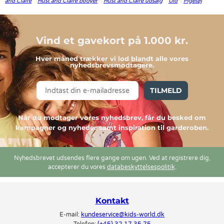
and Claire
Hust and Claire bodyer
Hust and Claire udsalg
Uld
Pigetøj
Vind et gavekort på 1.000 kr.
Hver måned trækker vi lod blandt alle vores
nyhedsbrevsmodtagere.
TILMELD
Når du modtager vores nyhedsbrev, får du besked om
kampagner og nyheder samt inspiration til garderoben.
Nyhedsbrevet udsendes flere gange om ugen. Ved at registrere dig,
accepterer du vores
databeskyttelsespolitik
.
Kontakt
E-mail:
kundeservice@kids-world.dk