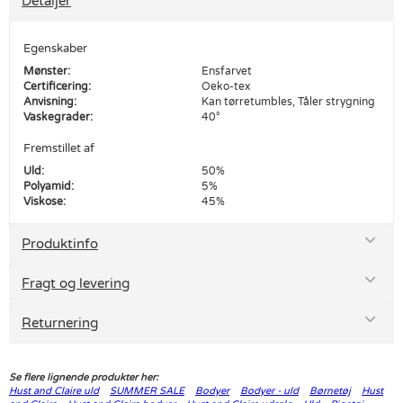
Detaljer
Egenskaber
Mønster:
Ensfarvet
Certificering:
Oeko-tex
Anvisning:
Kan tørretumbles, Tåler strygning
Vaskegrader:
40°
Fremstillet af
Uld:
50%
Polyamid:
5%
Viskose:
45%
Produktinfo
Fragt og levering
Returnering
Se flere lignende produkter her:
Hust and Claire uld
SUMMER SALE
Bodyer
Bodyer - uld
Børnetøj
Hust