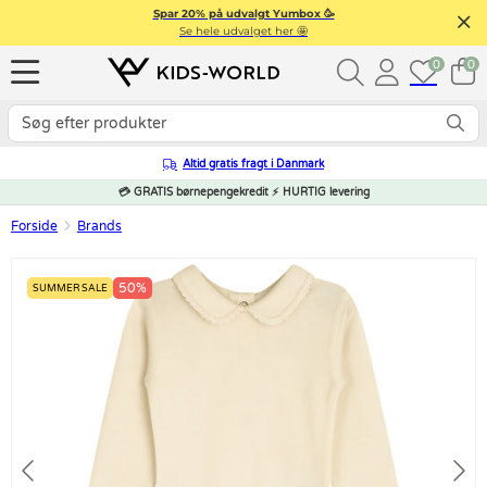
Spar 20% på udvalgt Yumbox 🥳
Se hele udvalget her 🤩
0
0
Altid gratis fragt i Danmark
💳 GRATIS børnepengekredit ⚡ HURTIG levering
Forside
Brands
50%
SUMMER SALE