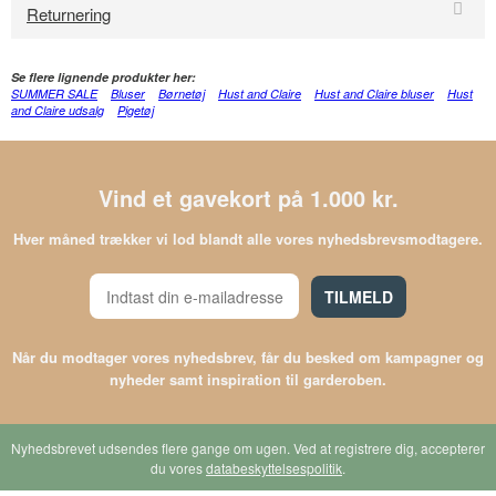
Returnering
Se flere lignende produkter her:
SUMMER SALE
Bluser
Børnetøj
Hust and Claire
Hust and Claire bluser
Hust
and Claire udsalg
Pigetøj
Vind et gavekort på 1.000 kr.
Hver måned trækker vi lod blandt alle vores nyhedsbrevsmodtagere.
TILMELD
Når du modtager vores nyhedsbrev, får du besked om kampagner og
nyheder samt inspiration til garderoben.
Nyhedsbrevet udsendes flere gange om ugen. Ved at registrere dig, accepterer
du vores
databeskyttelsespolitik
.