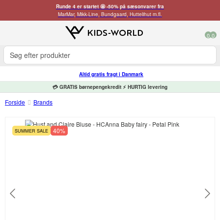
Runde 4 er startet 🤩 -50% på sæsonvarer fra
MarMar, Mikk-Line, Bundgaard, Huttelihut m.fl.
0
0
Altid gratis fragt i Danmark
💳 GRATIS børnepengekredit ⚡ HURTIG levering
Forside
Brands
40%
SUMMER SALE