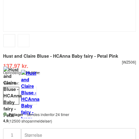
Hust and Claire Bluse - HCAnna Baby fairy - Petal Pink
[WZ506]
137,97 kr.
Oprindeligt:
229,95 kr.
Varianter:
På lager
- Sendes indenfor 24 timer
4,9
(12500 shopanmeldelser)
Størrelse