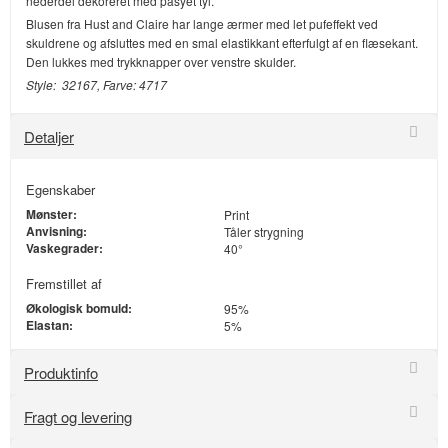
nederdel dekoreret med påsyet tyl.
Blusen fra Hust and Claire har lange ærmer med let pufeffekt ved
skuldrene og afsluttes med en smal elastikkant efterfulgt af en flæsekant.
Den lukkes med trykknapper over venstre skulder.
Style: 32167, Farve: 4717
Detaljer
Egenskaber
Mønster:
Print
Anvisning:
Tåler strygning
Vaskegrader:
40°
Fremstillet af
Økologisk bomuld:
95%
Elastan:
5%
Produktinfo
Fragt og levering