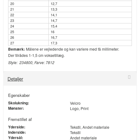
20
12,7
21
13,3
22
14,1
23
14,7
24
15,4
25
16
26
16,7
27
17,3
Bemærk:
Målene er vejledende og kan variere med få millimeter.
Der tilrådes 1-1,5 cm voksetillæg.
Style: 234800, Farve: 7812
Detaljer
Egenskaber
Skolukning:
Velcro
Mønster:
Logo, Print
Fremstillet af
Yderside:
Tekstil, Andet materiale
Inderside:
Tekstil
Ydersål:
Andet materiale