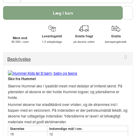
Læg i kurv
Leveringstid
Gratis fragt
Gratis
Mere end
80.000+ varer
1-2 arbejdsdage
på danske ordrer
børnepengekredit
Beskrivelse
Sko fra Hummel
Skønne Hummel sko i lyseblåt mesh med detaljer af imiteret skind. På
ydersiden af skoene er der hvide Hummel-logoer, og ydersålerne er
hvide.
Hummel skoene har elastikbånd over vristen, og de strammes ind i
toppen med en velcrorem. På indersiden er der petroleumsblåt tekstil, og
skoene har udtagelige indersåler. Ydersålerne er lavet i et letvægtigt
materiale med et godt skridmønster.
Størrelse
Indvendige mål i cm:
19
12