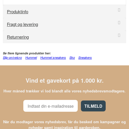
Produktinfo
Fragt og levering
Returnering
Se flere lignende produkter her:
Slip-on/velcro
Hummel
Hummel sneakers
Sko
Sneakers
Vind et gavekort på 1.000 kr.
Hver måned trækker vi lod blandt alle vores nyhedsbrevsmodtagere.
TILMELD
Når du modtager vores nyhedsbrev, får du besked om kampagner og
nyheder samt inspiration til garderoben.