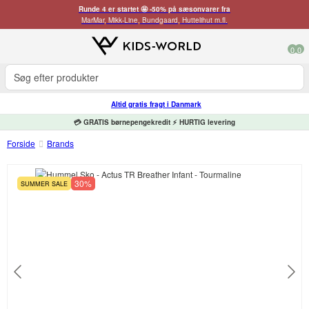
Runde 4 er startet 🤩 -50% på sæsonvarer fra
MarMar, Mikk-Line, Bundgaard, Huttelihut m.fl.
0
0
Altid gratis fragt i Danmark
💳 GRATIS børnepengekredit ⚡ HURTIG levering
Forside
Brands
30%
SUMMER SALE