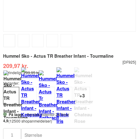
Hummel Sko - Actus TR Breather Infant - Tourmaline
[DF925]
209,97 kr.
Oprindeligt:
299,95 kr.
Varianter:
På lager
- Sendes indenfor 24 timer
4,9
(12500 shopanmeldelser)
Størrelse