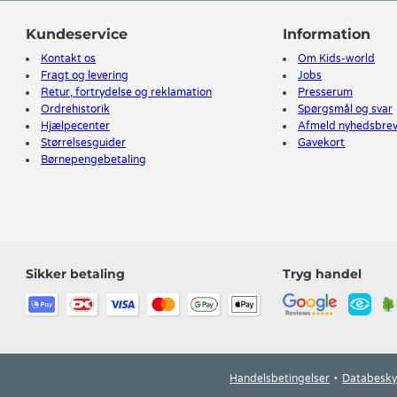
Kundeservice
Information
Kontakt os
Om Kids-world
Fragt og levering
Jobs
Retur, fortrydelse og reklamation
Presserum
Ordrehistorik
Spørgsmål og svar
Hjælpecenter
Afmeld nyhedsbre
Størrelsesguider
Gavekort
Børnepengebetaling
Sikker betaling
Tryg handel
Handelsbetingelser
Databesky