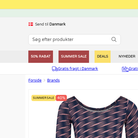
Send til
Danmark
50% RABAT
SUMMER SALE
DEALS
NYHEDER
Gratis fragt i Danmark
Grat
Forside
Brands
40%
SUMMER SALE