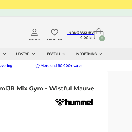
INDKØBSKURV
0,00 kr.
0
MIN SIDE
FAVORITTER
R
UDSTYR
LEGETØJ
INDRETNING
evering
Mere end 80.000+ varer
mlJR Mix Gym - Wistful Mauve