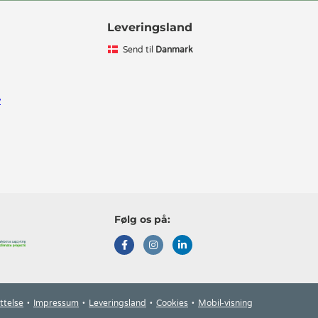
Leveringsland
Send til
Danmark
v
Følg os på:
ttelse
Impressum
Leveringsland
Cookies
Mobil-visning