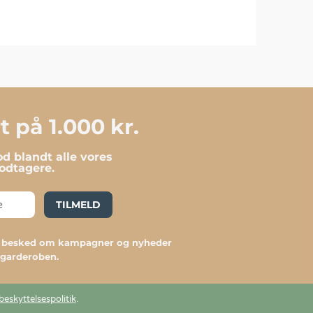
 på 1.000 kr.
d blandt alle vores
dtagere.
TILMELD
du besked om kampagner og nyheder
l garderoben.
beskyttelsespolitik
.