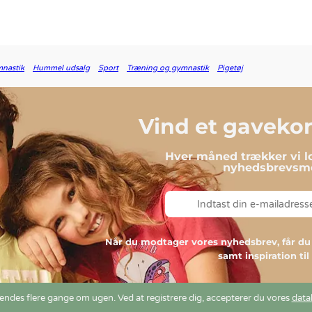
nastik
Hummel udsalg
Sport
Træning og gymnastik
Pigetøj
Vind et gavekort
Hver måned trækker vi lo
nyhedsbrevsmo
Når du modtager vores nyhedsbrev, får 
samt inspiration ti
ndes flere gange om ugen. Ved at registrere dig, accepterer du vores
data