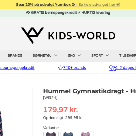
Spar 20% på udvalgt Yumbox 🥳
- Se hele udvalget her 🤩
💳 GRATIS børnepengekredit ⚡ HURTIG levering
BRANDS
BØRNETØJ
SKO
SPORT
TILBEHØ
is børnepengekredit
740+ brands
1-2 dages l
Hummel Gymnastikdragt - H
[WI324]
179,97 kr.
Oprindeligt:
299,95 kr.
Varianter: