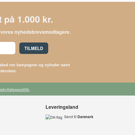
 på 1.000 kr.
le vores nyhedsbrevsmodtagere.
TILMELD
besked om kampagner og nyheder samt
arderoben.
skyttelsespolitik
.
Leveringsland
Send til
Danmark