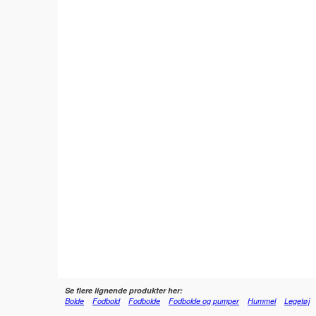
Se flere lignende produkter her:
Bolde
Fodbold
Fodbolde
Fodbolde og pumper
Hummel
Legetøj