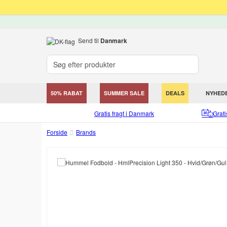
Send til
Danmark
50% RABAT
SUMMER SALE
DEALS
NYHED
Gratis fragt i Danmark
Grat
Forside
Brands