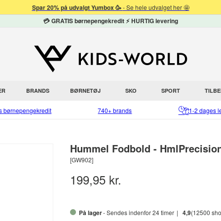
Spar 20% på udvalgt Yumbox 🥳
- Se hele udvalget her 🤩
💳 GRATIS børnepengekredit ⚡ HURTIG levering
ER
BRANDS
BØRNETØJ
SKO
SPORT
TILB
is børnepengekredit
740+ brands
1-2 dages l
Hummel Fodbold - HmlPrecision 
[GW902]
199,95 kr.
På lager
- Sendes indenfor 24 timer
4,9
(12500 sho