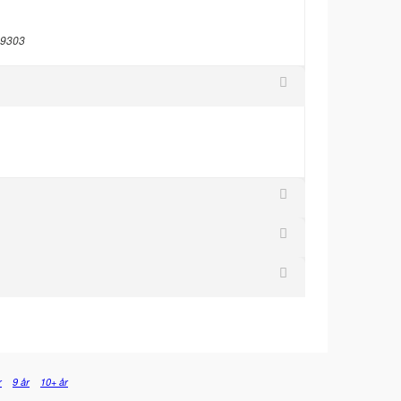
: 9303
r
9 år
10+ år