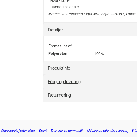
Fremstillet af:
- Ukendt materiale
Model: HmlPrecision Light 350, Style: 224981, Farve
Detaljer
Fremstillet af
Polyuretan:
100%
Produktinfo
Fragt og levering
Returnering
Shop legetøj efter alder
Sport
Træning og gymnastik
Udeleg og udendørs legetøj
8 å