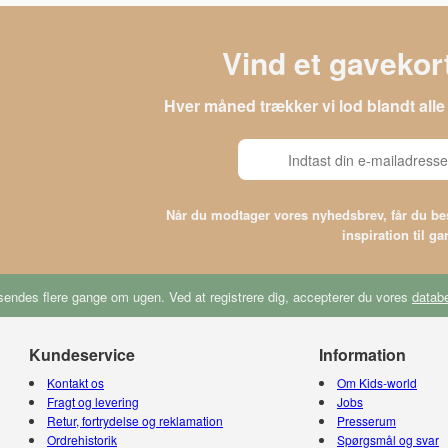
Vind et gavekort
Hver måned trækker vi lod blandt al
Når du modtager vores nyhedsbrev, får du 
inspiration til g
endes flere gange om ugen. Ved at registrere dig, accepterer du vores
databe
Kundeservice
Information
Kontakt os
Om Kids-world
Fragt og levering
Jobs
Retur, fortrydelse og reklamation
Presserum
Ordrehistorik
Spørgsmål og svar