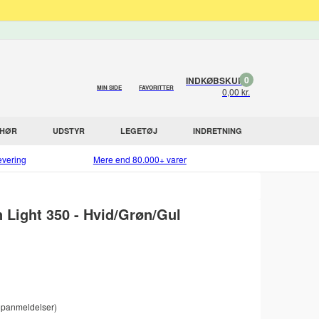
0
INDKØBSKURV
MIN SIDE
FAVORITTER
0,00 kr.
EHØR
UDSTYR
LEGETØJ
INDRETNING
evering
Mere end 80.000+ varer
Light 350 - Hvid/Grøn/Gul
panmeldelser)