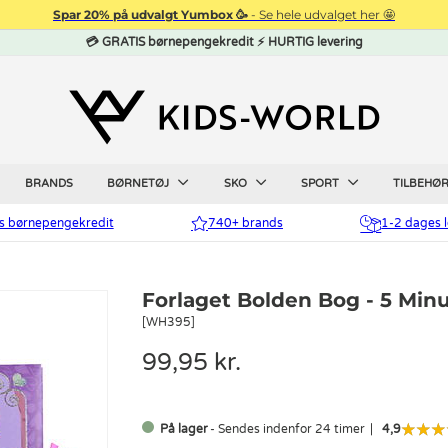
Spar 20% på udvalgt Yumbox 🥳
- Se hele udvalget her 🤩
💳 GRATIS børnepengekredit ⚡ HURTIG levering
BRANDS
BØRNETØJ
SKO
SPORT
TILBEHØ
is børnepengekredit
740+ brands
1-2 dages l
Forlaget Bolden Bog - 5 Min
[WH395]
99,95 kr.
På lager
- Sendes indenfor 24 timer
4,9