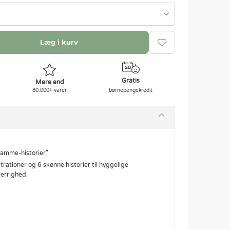
Læg i kurv
Gratis
Mere end
80.000+ varer
børnepengekredit
ramme-historier".
rationer og 6 skønne historier til hyggelige
gerrighed.