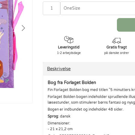
OneSize
Leveringstid
Gratis fragt
1-2 arbejdsdage
på danske ordrer
Beskrivelse
Bog fra Forlaget Bolden
Fin Forlaget Bolden bog med titlen "5 minutters k
Forlaget Bolden bogen indeholder sprudlende illust
læsestunder, som stimulerer børns fantasi og nys
Bogen er indbundet og indeholder 48 sider.
Sprog
: dansk
Dimensioner:
- 21 x 21,2 cm