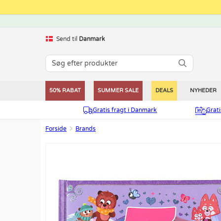
Send til
Danmark
50% RABAT
SUMMER SALE
DEALS
NYHEDER
Gratis fragt i Danmark
Grat
Forside
Brands