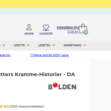
INDKØBSKURV
0,00 kr.
0
MIN SIDE
FAVORITTER
R
UDSTYR
LEGETØJ
INDRETNING
evering
Mere end 80.000+ varer
utters Kramme-Historier - DA
(12500 shopanmeldelser)