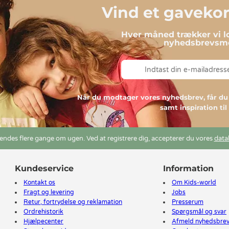
Vind et gavekort
Hver måned trækker vi lo
nyhedsbrevsmo
Når du modtager vores nyhedsbrev, får 
samt inspiration ti
ndes flere gange om ugen. Ved at registrere dig, accepterer du vores
data
Kundeservice
Information
Kontakt os
Om Kids-world
Fragt og levering
Jobs
Retur, fortrydelse og reklamation
Presserum
Ordrehistorik
Spørgsmål og svar
Hjælpecenter
Afmeld nyhedsbre