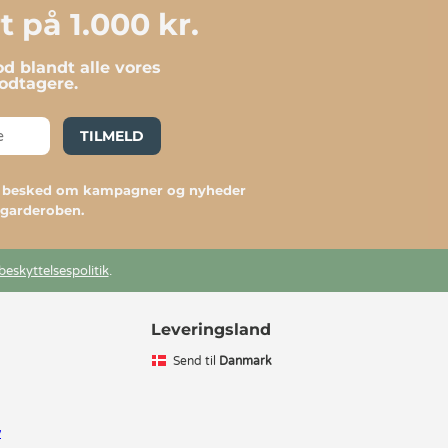
 på 1.000 kr.
d blandt alle vores
dtagere.
TILMELD
du besked om kampagner og nyheder
l garderoben.
beskyttelsespolitik
.
Leveringsland
Send til
Danmark
v