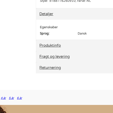
Style: 9788776260910, Farve: NC
Detaljer
Egenskaber
Sprog:
Dansk
Produktinfo
Fragt og levering
Returnering
4 år
5 år
6 år