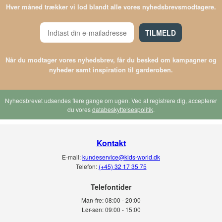
Hver måned trækker vi lod blandt alle vores nyhedsbrevsmodtagere.
TILMELD
Når du modtager vores nyhedsbrev, får du besked om kampagner og
nyheder samt inspiration til garderoben.
Nyhedsbrevet udsendes flere gange om ugen. Ved at registrere dig, accepterer
du vores
databeskyttelsespolitik
.
Kontakt
E-mail:
kundeservice@kids-world.dk
Telefon:
(+45) 32 17 35 75
Telefontider
Man-fre:
08:00 - 20:00
Lør-søn:
09:00 - 15:00