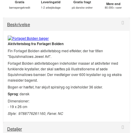
Gratis
Leveringstid
Gratis fragt
Mere end
børnepengekredit
1-2 arbejdsdage
på danske ordrer
80.000+ varer
Beskrivelse
Aktivitetsbog fra Forlaget Bolden
Fin Forlaget Bolden aktivitetsbog med effekter, der har titlen
"Squishmallows Jewel Art".
Forlaget Bolden aktivitetsbogen indeholder masser af aktiviteter med
funklende krystaller, der skal sættes på illustrationerne af søde
Squishmallows-bamser. Der medfølger over 600 krystaller og og ekstra
malesider bagerst.
Bogen er hæftet, har skjult spiralryg og indeholder 36 sider.
Sprog
: dansk
Dimensioner:
- 19 x 26 cm
Style: 9788776261160, Farve: NC
Detaljer