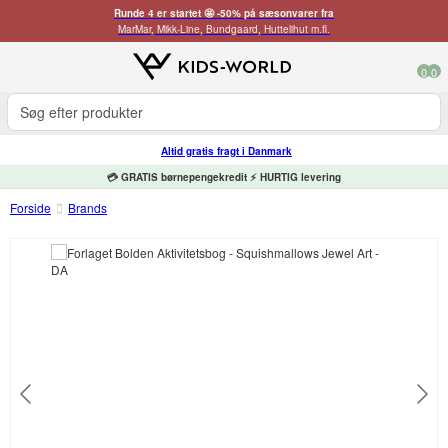
Runde 4 er startet 🤩 -50% på sæsonvarer fra
MarMar, Mikk-Line, Bundgaard, Huttelihut m.fl.
0
0
Altid gratis fragt i Danmark
💳 GRATIS børnepengekredit ⚡ HURTIG levering
Forside
Brands