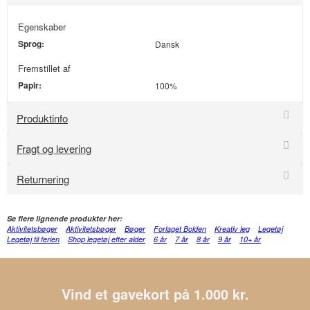
Egenskaber
Sprog:
Dansk
Fremstillet af
Papir:
100%
Produktinfo
Fragt og levering
Returnering
Se flere lignende produkter her:
Aktivitetsbøger
Aktivitetsbøger
Bøger
Forlaget Bolden
Kreativ leg
Legetøj
Legetøj til ferien
Shop legetøj efter alder
6 år
7 år
8 år
9 år
10+ år
Vind et gavekort på 1.000 kr.