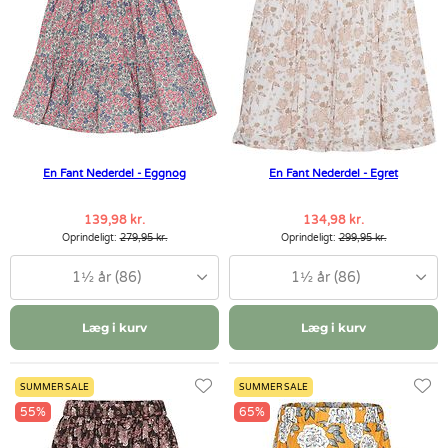
En Fant Nederdel - Eggnog
En Fant Nederdel - Egret
139,98 kr.
134,98 kr.
Oprindeligt:
279,95 kr.
Oprindeligt:
299,95 kr.
1½ år (86)
1½ år (86)
Læg i kurv
Læg i kurv
SUMMER SALE
SUMMER SALE
55%
65%