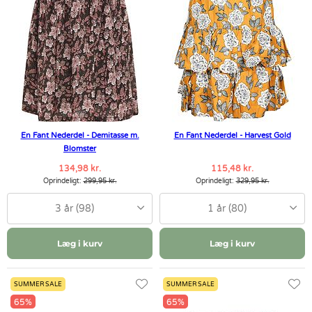
En Fant Nederdel - Demitasse m.
En Fant Nederdel - Harvest Gold
Blomster
134,98 kr.
115,48 kr.
Oprindeligt:
299,95 kr.
Oprindeligt:
329,95 kr.
3 år (98)
1 år (80)
Læg i kurv
Læg i kurv
SUMMER SALE
SUMMER SALE
65%
65%