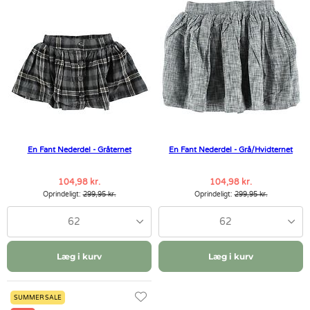
En Fant Nederdel - Gråternet
En Fant Nederdel - Grå/Hvidternet
104,98 kr.
104,98 kr.
Oprindeligt:
299,95 kr.
Oprindeligt:
299,95 kr.
62
62
Læg i kurv
Læg i kurv
SUMMER SALE