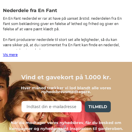
Nederdele fra En Fant
En En Fant nederdel er rar at have på uanset årstid. nederdelen fra En
Fant som beklædning giver en følelse af lethed og frihed og giver en
følelse af at være pænt klædt på.
En Fant producerer nederdele til stort set alle lejligheder, så du kan
være sikker på, at du i sortimentet fra En Fant kan finde en nederdel,
som matcher jeres behov.
Vis mere
En Fant nederdele i en lækker kvalitet
Nederdele fra En Fant og alle de andre brands fås i mange forskellige
Vind et gavekort på 1.000 kr.
styles, længder, mønstre og farver og i forskellige materialer. Med en En
Fant nederdel får du noget tøj, som passer ind trenden, uanset du/I er til
klassiske styles, eller til de helt sprælske farver.
Hver måned trækker vi lod blandt alle vores
nyhedsbrevsmodtagere.
Når man har med børnetøj at gøre, er der ofte flere faktorer, der spiller
ind på, hvad du vælger, såsom at En Fant nederdelen er behagelig,
TILMELD
holdbar og slidstærk. En Fant nederdele opfylder disse krav, så dit barn
vil helt sikkert blive glad for sin nye En Fant nederdel.
Når du modtager vores nyhedsbrev, får du besked om
kampagner og nyheder samt inspiration til garderoben.