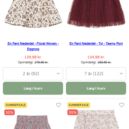
En Fant Nederdel - Floral Woven -
En Fant Nederdel - Tyl - Tawny Port
Eggnog
139,98 kr.
134,98 kr.
Oprindeligt:
279,95 kr.
Oprindeligt:
269,95 kr.
2 år (92)
7 år (122)
Læg i kurv
Læg i kurv
SUMMER SALE
SUMMER SALE
50%
55%