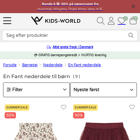
Runde 6 🤩 -50% på sæsonvarer fra
Hummel, Minymo, Thats Mine, Vans m.fl.
0
0
Altid gratis fragt i Danmark
💳 GRATIS børnepengekredit ⚡ HURTIG levering
Forside
Børnetøj
Nederdele
En Fant nederdele
En Fant nederdele til børn
9
Filter
SUMMER SALE
SUMMER SALE
50%
50%