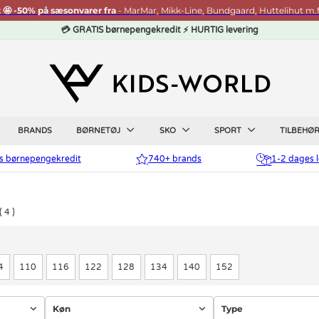
t 🤩 -50% på sæsonvarer fra
- MarMar, Mikk-Line, Bundgaard, Huttelihut m.f
💳 GRATIS børnepengekredit ⚡ HURTIG levering
BRANDS
BØRNETØJ
SKO
SPORT
TILBEHØ
is børnepengekredit
740+ brands
1-2 dages l
4
4
110
116
122
128
134
140
152
Køn
Type