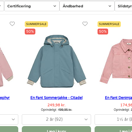
Certificering
Åndbarhed
Slidsty
SUMMER SALE
SUMMER SALE
50%
50%
Zephyr
En Fant Sommerjakke - Citadel
En Fant Denimj
249,98 kr.
174,98
Oprindeligt:
499,95 kr.
Oprindeligt:
2 år (92)
1½ år (
Læg i kurv
Læg i 