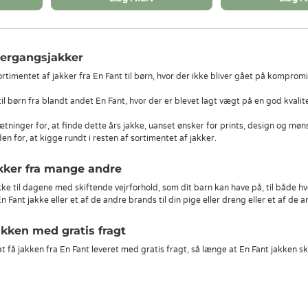
vergangsjakker
ortimentet af jakker fra En Fant til børn, hvor der ikke bliver gået på komprom
 til børn fra blandt andet En Fant, hvor der er blevet lagt vægt på en god kvali
tninger for, at finde dette års jakke, uanset ønsker for prints, design og møn
n for, at kigge rundt i resten af sortimentet af jakker.
akker fra mange andre
ke til dagene med skiftende vejrforhold, som dit barn kan have på, til både hver
n Fant jakke eller et af de andre brands til din pige eller dreng eller et af de
akken med gratis fragt
t få jakken fra En Fant leveret med gratis fragt, så længe at En Fant jakken sk