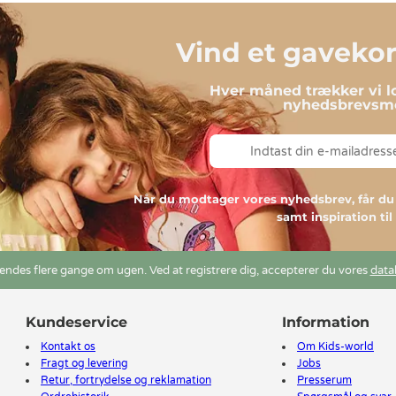
Vind et gavekort
Hver måned trækker vi lo
nyhedsbrevsmo
Når du modtager vores nyhedsbrev, får 
samt inspiration ti
ndes flere gange om ugen. Ved at registrere dig, accepterer du vores
data
Kundeservice
Information
Kontakt os
Om Kids-world
Fragt og levering
Jobs
Retur, fortrydelse og reklamation
Presserum