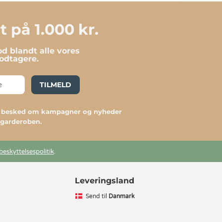
 på 1.000 kr.
d blandt alle vores
dtagere.
TILMELD
du besked om kampagner og nyheder
l garderoben.
beskyttelsespolitik
.
Leveringsland
Send til
Danmark