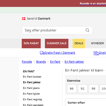
Runde 4 er starte
Send til
Danmark
50% RABAT
SUMMER SALE
DEALS
NYHEDER
Gratis fragt i Danmark
Grat
Forside
Brands
En Fant
En Fant jakker
En Fant jakker til børn
EN FANT
En Fant bukser
Størrelse
Størrelse
En Fant jakker
En Fant jeans
86
92
98
10
En Fant kjoler
En Fant regntøj
Sorter efter
En Fant sandaler