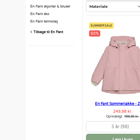
Materiale
En Fant skjorter & bluser
En Fant sko
En Fant termotøj
SUMMER SALE
Tilbage til En Fant
50%
En Fant Sommerjakke - 
249,98 kr.
Oprindeligt:
499,95 kr.
3 år (98)
Læg i kurv