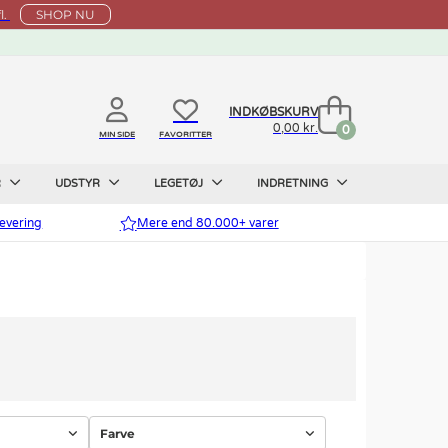
l.
SHOP NU
INDKØBSKURV
0,00 kr.
0
MIN SIDE
FAVORITTER
R
UDSTYR
LEGETØJ
INDRETNING
evering
Mere end 80.000+ varer
Farve