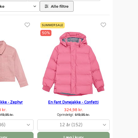
rke
Alle filtre
SUMMER SALE
50%
akke - Zephyr
En Fant Dynejakke - Confetti
 kr.
324,98 kr.
349,95 kr.
Oprindeligt:
649,95 kr.
86)
12 år (152)
kurv
Læg i kurv