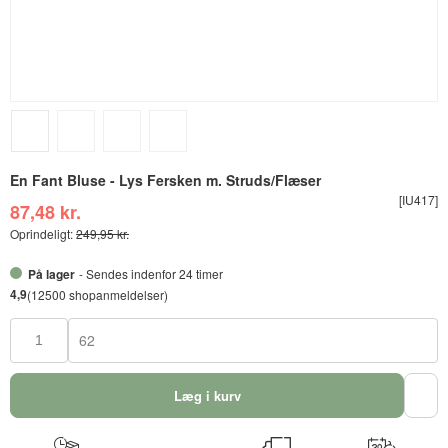
En Fant Bluse - Lys Fersken m. Struds/Flæser
[IU417]
87,48 kr.
Oprindeligt:
249,95 kr.
På lager
- Sendes indenfor 24 timer
4,9
(12500 shopanmeldelser)
62
Læg i kurv