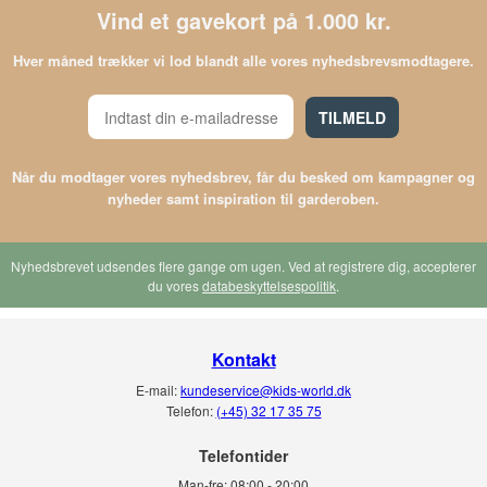
Vind et gavekort på 1.000 kr.
Hver måned trækker vi lod blandt alle vores nyhedsbrevsmodtagere.
TILMELD
Når du modtager vores nyhedsbrev, får du besked om kampagner og
nyheder samt inspiration til garderoben.
Nyhedsbrevet udsendes flere gange om ugen. Ved at registrere dig, accepterer
du vores
databeskyttelsespolitik
.
Kontakt
E-mail:
kundeservice@kids-world.dk
Telefon:
(+45) 32 17 35 75
Telefontider
Man-fre:
08:00 - 20:00