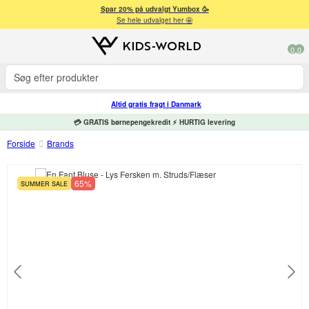
Spar 20% på udvalgt Yumbox 🥳
Se hele udvalget her 🤩
0
0
Altid gratis fragt i Danmark
💳 GRATIS børnepengekredit ⚡ HURTIG levering
Forside
Brands
65%
SUMMER SALE