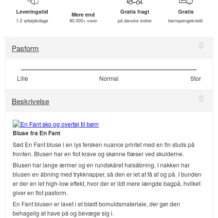
Leveringstid
Gratis fragt
Gratis
Mere end
1-2 arbejdsdage
80.000+ varer
på danske ordrer
børnepengekredit
Pasform
Lille
Normal
Stor
Beskrivelse
Bluse fra En Fant
Sød En Fant bluse i en lys fersken nuance printet med en fin studs på
fronten. Blusen har en flot krave og skønne flæser ved skulderne.
Blusen har lange ærmer og en rundskåret halsåbning. I nakken har
blusen en åbning med trykknapper, så den er let at få af og på. I bunden
er der en let high-low effekt, hvor der er lidt mere længde bagpå, hvilket
giver en flot pasform.
En Fant blusen er lavet i et blødt bomuldsmateriale, der gør den
behagelig at have på og bevæge sig i.