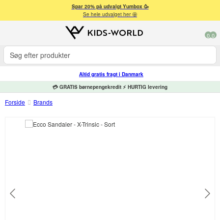
Spar 20% på udvalgt Yumbox 🥳
Se hele udvalget her 🤩
0
0
Altid gratis fragt i Danmark
💳 GRATIS børnepengekredit ⚡ HURTIG levering
Forside
Brands