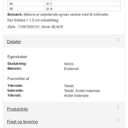
34
21,1
35
21,8
Bemærk:
Målene er vejledende og kan variere med få millimeter.
Der tilrådes 1-1,5 cm voksetillæg.
Style: 71067200101, Farve: BLACK
Detaljer
Egenskaber
Skolukning:
Velcro
Mønster:
Ensfarvet
Fremstillet af
Yderside:
Tekstil
Inderside:
Tekstil, Andet materiale
Ydersål:
Andet materiale
Produktinfo
Fragt og levering