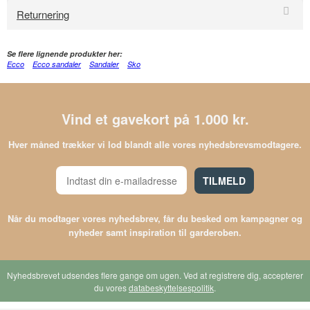
Returnering
Se flere lignende produkter her:
Ecco
Ecco sandaler
Sandaler
Sko
Vind et gavekort på 1.000 kr.
Hver måned trækker vi lod blandt alle vores nyhedsbrevsmodtagere.
TILMELD
Når du modtager vores nyhedsbrev, får du besked om kampagner og
nyheder samt inspiration til garderoben.
Nyhedsbrevet udsendes flere gange om ugen. Ved at registrere dig, accepterer
du vores
databeskyttelsespolitik
.