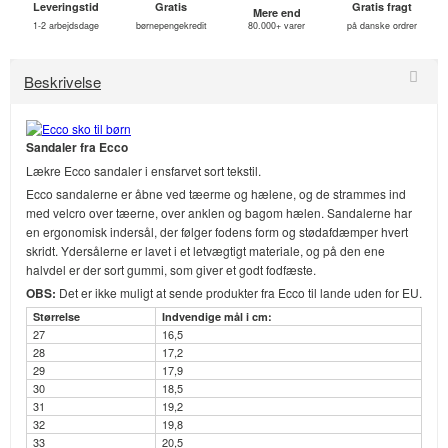
Leveringstid
Gratis
Gratis fragt
Mere end
1-2 arbejdsdage
børnepengekredit
80.000+ varer
på danske ordrer
Beskrivelse
Sandaler fra Ecco
Lækre Ecco sandaler i ensfarvet sort tekstil.
Ecco sandalerne er åbne ved tæerme og hælene, og de strammes ind
med velcro over tæerne, over anklen og bagom hælen. Sandalerne har
en ergonomisk indersål, der følger fodens form og stødafdæmper hvert
skridt. Ydersålerne er lavet i et letvægtigt materiale, og på den ene
halvdel er der sort gummi, som giver et godt fodfæste.
OBS:
Det er ikke muligt at sende produkter fra Ecco til lande uden for EU.
Størrelse
Indvendige mål i cm:
27
16,5
28
17,2
29
17,9
30
18,5
31
19,2
32
19,8
33
20,5