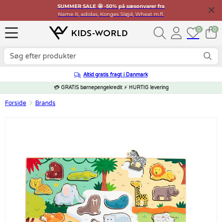
SUMMER SALE 🤩 -50% på sæsonvarer fra
Name It, adidas, Konges Sløjd, Wheat m.fl.
0
0
Altid gratis fragt i Danmark
💳 GRATIS børnepengekredit ⚡ HURTIG levering
Forside
Brands