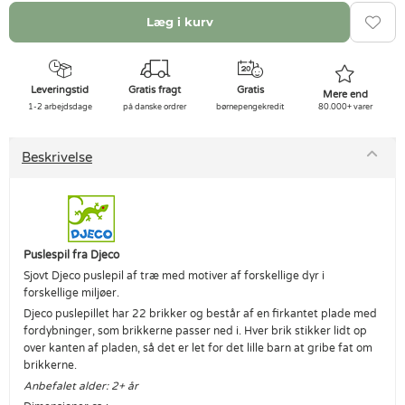
Læg i kurv
Leveringstid
Gratis fragt
Gratis
Mere end
1-2 arbejdsdage
på danske ordrer
børnepengekredit
80.000+ varer
Beskrivelse
Puslespil fra Djeco
Sjovt Djeco puslepil af træ med motiver af forskellige dyr i
forskellige miljøer.
Djeco puslepillet har 22 brikker og består af en firkantet plade med
fordybninger, som brikkerne passer ned i. Hver brik stikker lidt op
over kanten af pladen, så det er let for det lille barn at gribe fat om
brikkerne.
Anbefalet alder: 2+ år