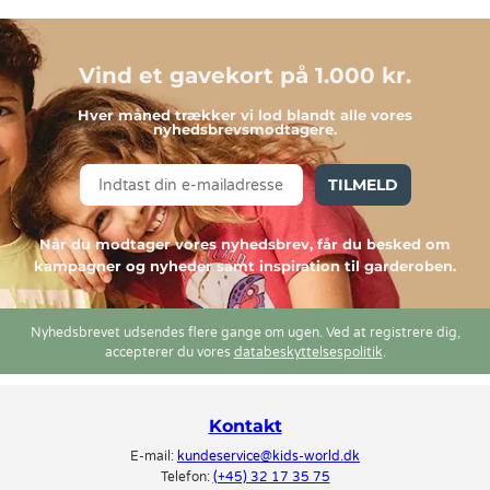
Vind et gavekort på 1.000 kr.
Hver måned trækker vi lod blandt alle vores
nyhedsbrevsmodtagere.
TILMELD
Når du modtager vores nyhedsbrev, får du besked om
kampagner og nyheder samt inspiration til garderoben.
Nyhedsbrevet udsendes flere gange om ugen. Ved at registrere dig,
accepterer du vores
databeskyttelsespolitik
.
Kontakt
E-mail:
kundeservice@kids-world.dk
Telefon:
(+45) 32 17 35 75