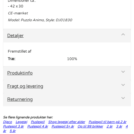
Dimensioner ca.:
- 42 x 30
CE-mærket
Model: Puzzlo Animo, Style: DJ01830
Detaljer
Fremstillet af
Træ:
100%
Produktinfo
Fragt og levering
Returnering
Se flere lignende produkter her:
Djeco
Legetøj
Puslespil
Shop legetøj efter alder
Puslespil til børn på 2 år
Puslespil 3 år
Puslespil 4 år
Puslespil 5+ år
Op til 99 brikker
2 år
3 år
4
år
5 år