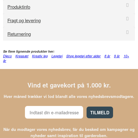
Produktinfo
Fragt og levering
Returnering
Se flere lignende produkter her:
Djeco
Kreasæt
Kreativ leg
Legetøj
Shop legetøj efter alder
8 år
9 år
10+
år
Vind et gavekort på 1.000 kr.
Hver måned trækker vi lod blandt alle vores nyhedsbrevsmodtagere.
TILMELD
Når du modtager vores nyhedsbrev, får du besked om kampagner og
nyheder samt inspiration til garderoben.