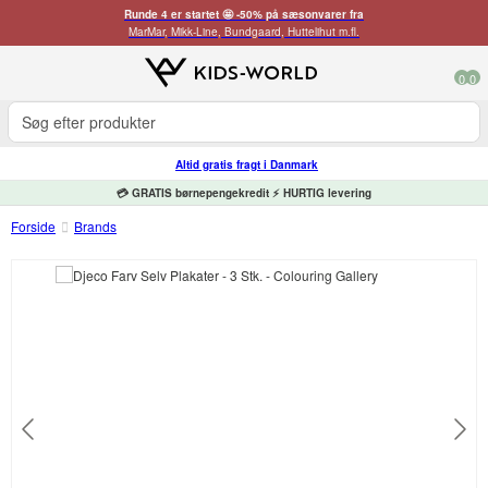
Runde 4 er startet 🤩 -50% på sæsonvarer fra
MarMar, Mikk-Line, Bundgaard, Huttelihut m.fl.
0
0
Altid gratis fragt i Danmark
💳 GRATIS børnepengekredit ⚡ HURTIG levering
Forside
Brands