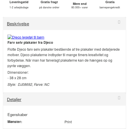
Leveringstid
Gratis fragt
Gratis
Mere end
1-2 arbejdsdage
på danske ordrer
80.000+ varer
børnepengekredit
Beskrivelse
Farv selv plakater fra Djeco
Flotte Djeco farv selv plakater bestående af tre plakater med detaljerede
motiver. Djeco plakaterne indbyder til mange timers kreativitet og
forbydelse. Når man har farvelagt plakaterne kan de hænges op og
pynte væggen.
Dimensioner:
- 38 x 28 cm
Style: DJ08692, Farve: NC
Detaljer
Egenskaber
Mønster:
Print