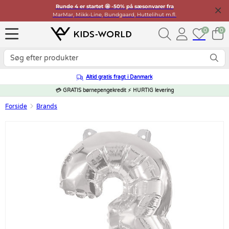
Runde 4 er startet 🤩 -50% på sæsonvarer fra
MarMar, Mikk-Line, Bundgaard, Huttelihut m.fl.
0
0
Altid gratis fragt i Danmark
💳 GRATIS børnepengekredit ⚡ HURTIG levering
Forside
Brands