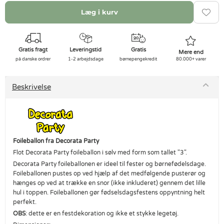
Læg i kurv
Gratis fragt
Leveringstid
Gratis
Mere end
på danske ordrer
1-2 arbejdsdage
børnepengekredit
80.000+ varer
Beskrivelse
Foileballon fra Decorata Party
Flot Decorata Party foileballon i sølv med form som tallet "3".
Decorata Party foileballonen er ideel til fester og børnefødelsdage.
Foileballonen pustes op ved hjælp af det medfølgende pusterør og
hænges op ved at trække en snor (ikke inkluderet) gennem det lille
hul i toppen. Foileballonen gør fødselsdagsfestens oppyntning helt
perfekt.
OBS
: dette er en festdekoration og ikke et stykke legetøj.