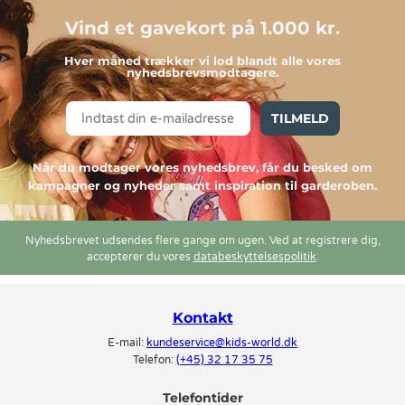
Vind et gavekort på 1.000 kr.
Hver måned trækker vi lod blandt alle vores
nyhedsbrevsmodtagere.
TILMELD
Når du modtager vores nyhedsbrev, får du besked om
kampagner og nyheder samt inspiration til garderoben.
Nyhedsbrevet udsendes flere gange om ugen. Ved at registrere dig,
accepterer du vores
databeskyttelsespolitik
.
Kontakt
E-mail:
kundeservice@kids-world.dk
Telefon:
(+45) 32 17 35 75
Telefontider