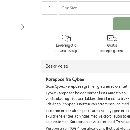
OneSize
Leveringstid
Gratis
1-2 arbejdsdage
børnepengekredit
Beskrivelse
Kørepose fra Cybex
Skøn Cybex kørepose i grå i en glatvævet kvalitet 
Cybex køreposen holder barnet lunt i autostolen. 
vindstolpe, og i toppen lukkes den til med to try
lidt åben i toppen. Hætten kan strammes ind med e
I siderne er der åbninger til armene. I ryggen er d
skuldrene er der åbninger med velcro til autostolen
selesystemer. Køreposen er vatteret med Thinsula
Køreposen er TOG 4-certificeret, hvilket betyder, 