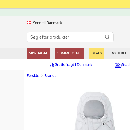
Send til
Danmark
50% RABAT
SUMMER SALE
DEALS
NYHEDER
Gratis fragt i Danmark
Grat
Forside
Brands