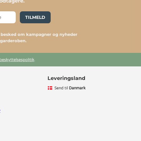
dtagere.
TILMELD
du besked om kampagner og nyheder
l garderoben.
beskyttelsespolitik
.
Leveringsland
Send til
Danmark
v