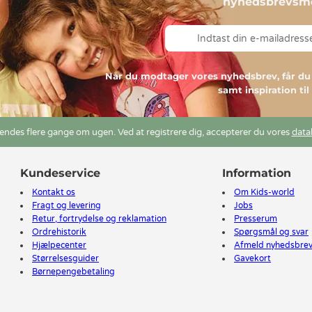
nyhedsbrevsmo
Når du modtager vores nyhedsbrev, får 
samt inspiration ti
ndes flere gange om ugen. Ved at registrere dig, accepterer du vores
data
Kundeservice
Information
Kontakt os
Om Kids-world
Fragt og levering
Jobs
Retur, fortrydelse og reklamation
Presserum
Ordrehistorik
Spørgsmål og svar
Hjælpecenter
Afmeld nyhedsbre
Størrelsesguider
Gavekort
Børnepengebetaling