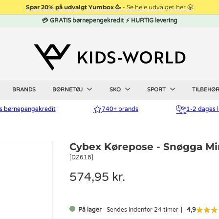
Spar 20% på udvalgt Yumbox 🥳
- Se hele udvalget her 🤩
💳 GRATIS børnepengekredit ⚡ HURTIG levering
BRANDS
BØRNETØJ
SKO
SPORT
TILBEHØ
is børnepengekredit
740+ brands
1-2 dages l
Cybex Kørepose - Snøgga Min
[DZ618]
574,95 kr.
På lager
- Sendes indenfor 24 timer
4,9