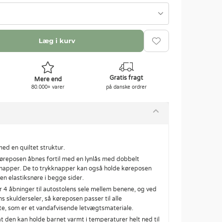
Læg i kurv
Gratis fragt
Mere end
80.000+ varer
på danske ordrer
med en quiltet struktur.
Køreposen åbnes fortil med en lynlås med dobbelt
kknapper. De to trykknapper kan også holde køreposen
n elastiksnøre i begge sider.
er 4 åbninger til autostolens sele mellem benene, og ved
s skulderseler, så køreposen passer til alle
te, som er et vandafvisende letvægtsmateriale.
at den kan holde barnet varmt i temperaturer helt ned til