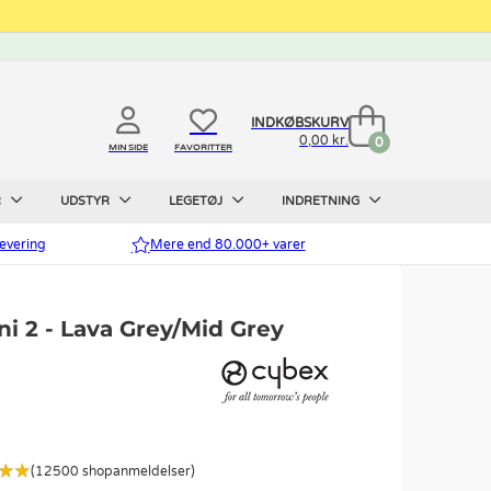
INDKØBSKURV
0,00 kr.
0
MIN SIDE
FAVORITTER
R
UDSTYR
LEGETØJ
INDRETNING
evering
Mere end 80.000+ varer
i 2 - Lava Grey/Mid Grey
(12500 shopanmeldelser)