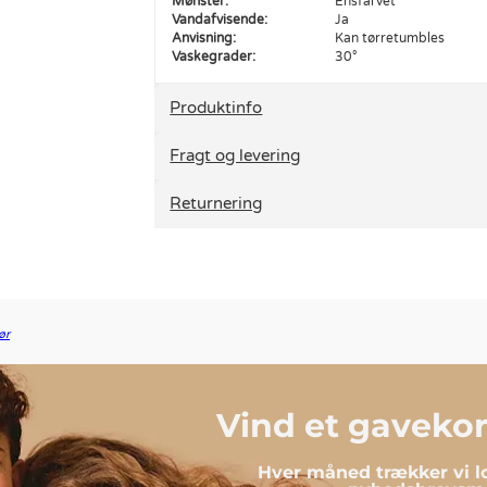
Mønster:
Ensfarvet
Vandafvisende:
Ja
Anvisning:
Kan tørretumbles
Vaskegrader:
30°
Produktinfo
Fragt og levering
Returnering
ør
Vind et gavekort
Hver måned trækker vi lo