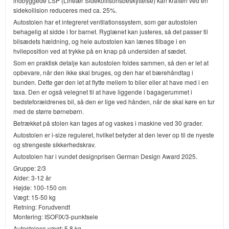
indbyggede LSP (Lineær Sidekollisonsbeskyttelse) kan kraften ved en
sidekollision reduceres med ca. 25%.
Autostolen har et integreret ventilationssystem, som gør autostolen
behagelig at sidde i for barnet. Ryglænet kan justeres, så det passer til
bilsædets hældning, og hele autostolen kan lænes tilbage i en
hvileposition ved at trykke på en knap på undersiden af sædet.
Som en praktisk detalje kan autostolen foldes sammen, så den er let at
opbevare, når den ikke skal bruges, og den har et bærehåndtag i
bunden. Dette gør den let at flytte mellem to biler eller at have med i en
taxa. Den er også velegnet til at have liggende i bagagerummet i
bedsteforældrenes bil, så den er lige ved hånden, når de skal køre en tur
med de større børnebørn.
Betrækket på stolen kan tages af og vaskes i maskine ved 30 grader.
Autostolen er i-size reguleret, hvilket betyder at den lever op til de nyeste
og strengeste sikkerhedskrav.
Autostolen har i vundet designprisen German Design Award 2025.
Gruppe: 2/3
Alder: 3-12 år
Højde: 100-150 cm
Vægt: 15-50 kg
Retning: Forudvendt
Montering: ISOFIX/3-punktsele
Autostolens vægt: 5,8 kg