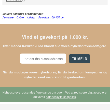
Se flere lignende produkter her:
Autostole
Cybex
Udstyr
Autostole 100-150 cm
Vind et gavekort på 1.000 kr.
Hver måned trækker vi lod blandt alle vores nyhedsbrevsmodtagere.
TILMELD
Når du modtager vores nyhedsbrev, får du besked om kampagner og
nyheder samt inspiration til garderoben.
Nyhedsbrevet udsendes flere gange om ugen. Ved at registrere dig, accepterer
du vores
databeskyttelsespolitik
.