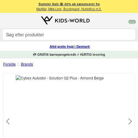
Summer Sale 🤩 -50% på sæsonvarer fra
MarMar, Mikk-Line, Bundgaard, Huttelihut m.fl.
0
0
Altid gratis fragt i Danmark
💳 GRATIS børnepengekredit ⚡ HURTIG levering
Forside
Brands