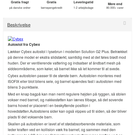
Gratis fragt
Gratis
Leveringstid
Mere end
på danske ordrer
børnepengekredit
1-2 arbejdsdage
80.000+ varer
Beskrivelse
Autostol fra Cybex
Lækker Cybex autostol i lysebrun i modellen Solution G2 Plus. Betrækket
på denne model er ekstra slidstærkt, samtidig med at det føles blødt mod
huden. Der er ventilerende vattering og indsatser af åndbart mesh på
siddeområderne, som køler, så barnet ikke så let kommer til at svede.
Cybex autostolen passer til de største børn. Autostolen monteres med
ISOFIX eller blot bilens sele, og barnet spændes fast i autostolen med
bilens 3-punktsele.
Med en knap bagpå kan man nemt regulere højden på ryggen, så stolen
vokser med barnet, og nakkestøtten kan lænes tilbage, så det sovende
barns hoved er placeret i en beskyttende position i
hovedstøtten.Autostolens sider kan også vippes ud til siden, så der bliver
plads til det voksende barn.
Skallen på autostolen er lavet af et stødabsorberende materiale, som
leder kraften ved en kollision væk fra barnet, og sammen med den