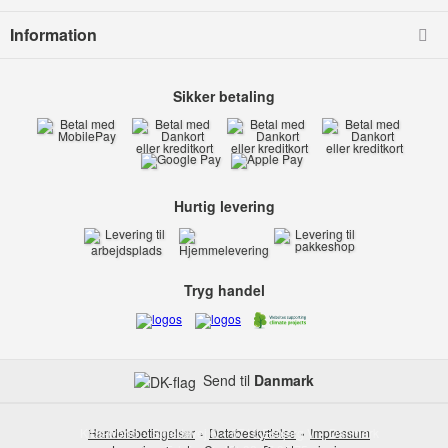
Information
Sikker betaling
Hurtig levering
Tryg handel
Send til
Danmark
Kids-world
Handelsbetingelser
Smedevej 6
Databeskyttelse
6710 Esbjerg V
Impressum
Danmark