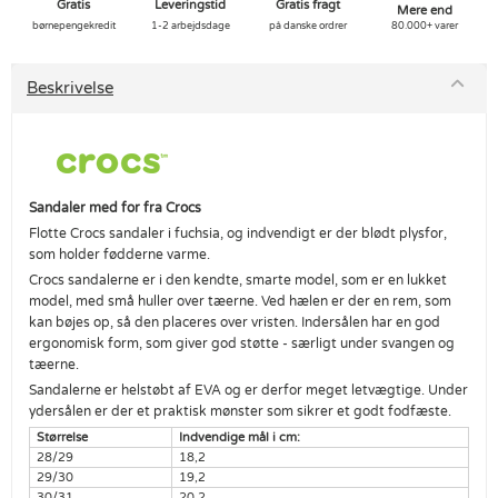
Gratis
Leveringstid
Gratis fragt
Mere end
børnepengekredit
1-2 arbejdsdage
på danske ordrer
80.000+ varer
Beskrivelse
Sandaler med for fra Crocs
Flotte Crocs sandaler i fuchsia, og indvendigt er der blødt plysfor,
som holder fødderne varme.
Crocs sandalerne er i den kendte, smarte model, som er en lukket
model, med små huller over tæerne. Ved hælen er der en rem, som
kan bøjes op, så den placeres over vristen. Indersålen har en god
ergonomisk form, som giver god støtte - særligt under svangen og
tæerne.
Sandalerne er helstøbt af EVA og er derfor meget letvægtige. Under
ydersålen er der et praktisk mønster som sikrer et godt fodfæste.
Størrelse
Indvendige mål i cm:
28/29
18,2
29/30
19,2
30/31
20,2