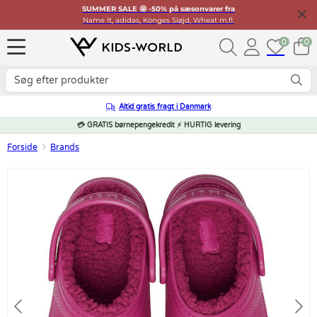
SUMMER SALE 🤩 -50% på sæsonvarer fra
Name It, adidas, Konges Sløjd, Wheat m.fl.
0
0
Altid gratis fragt i Danmark
💳 GRATIS børnepengekredit ⚡ HURTIG levering
Forside
Brands