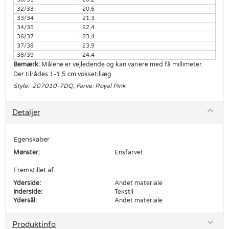
32/33
20,6
33/34
21,3
34/35
22,4
36/37
23,4
37/38
23,9
38/39
24,4
Bemærk:
Målene er vejledende og kan variere med få millimeter.
Der tilrådes 1-1,5 cm voksetillæg.
Style: 207010-7DQ, Farve: Royal Pink
Detaljer
Egenskaber
Mønster:
Ensfarvet
Fremstillet af
Yderside:
Andet materiale
Inderside:
Tekstil
Ydersål:
Andet materiale
Produktinfo