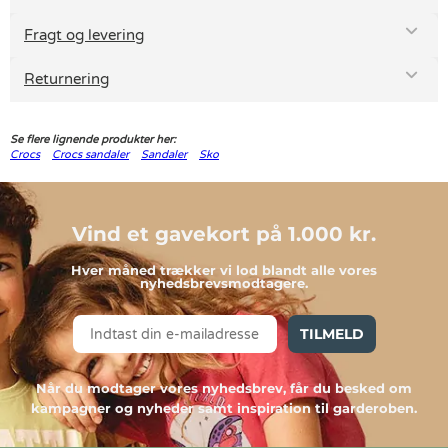
Fragt og levering
Returnering
Se flere lignende produkter her:
Crocs
Crocs sandaler
Sandaler
Sko
Vind et gavekort på 1.000 kr.
Hver måned trækker vi lod blandt alle vores
nyhedsbrevsmodtagere.
TILMELD
Når du modtager vores nyhedsbrev, får du besked om
kampagner og nyheder samt inspiration til garderoben.